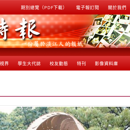
期別總覽（PDF下載）
電子報訂閱
關於我們
視界
學生大代誌
校友動態
特刊
影像資料庫