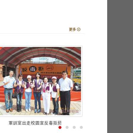
更多
名產
軍訓室出走校園宣反毒拒菸