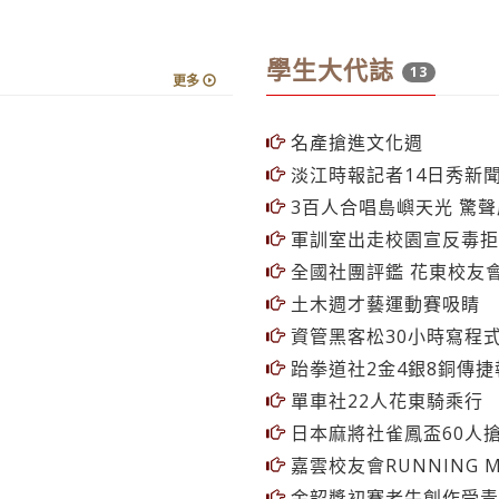
學生大代誌
13
更多
名產搶進文化週
淡江時報記者14日秀新
3百人合唱島嶼天光 驚
軍訓室出走校園宣反毒拒
全國社團評鑑 花東校友
土木週才藝運動賽吸睛
資管黑客松30小時寫程式
跆拳道社2金4銀8銅傳捷
單車社22人花東騎乘行
日本麻將社雀鳳盃60人
嘉雲校友會RUNNING 
金韶獎初賽老牛創作受青