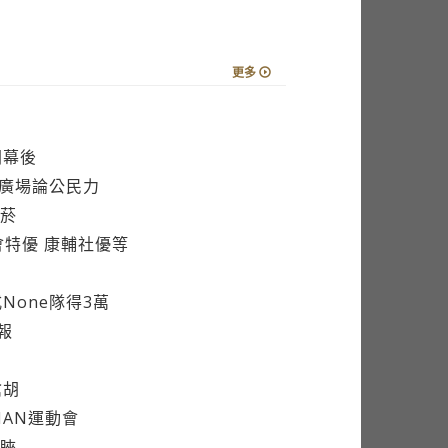
更多
聞幕後
聲廣場論公民力
菸
會特優 康輔社優等
None隊得3萬
報
搶胡
MAN運動會
睞