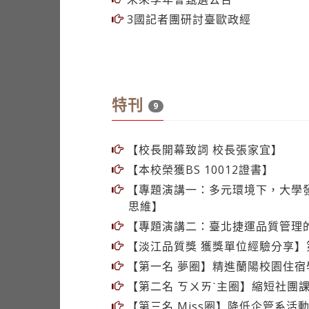
3國記者團研討臺歐政經
特刊
9
【校長開幕致詞 校長張家宜】
【本校榮獲BS 10012證書】
【專題演講一：多元環境下，大學
思維】
【專題演講二：臺北捷運品質管理
【淡江品質獎 獲獎單位經驗分享】
【第一名 夢圈】精進蘭陽校園住宿
【第二名 ㄎㄨㄞˋ主圈】縮短社團
【第三名 Miss圈】降低企管系活