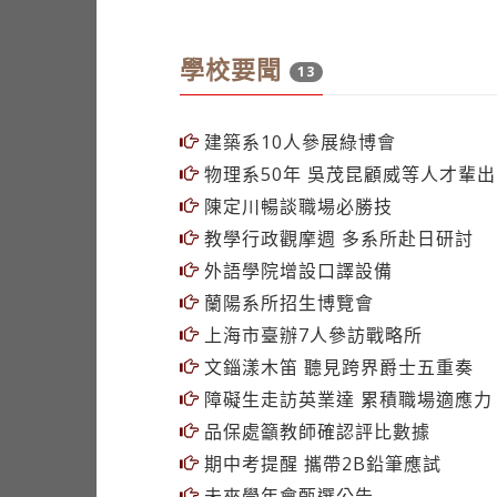
學校要聞
13
建築系10人參展綠博會
物理系50年 吳茂昆顧威等人才輩出
陳定川暢談職場必勝技
教學行政觀摩週 多系所赴日研討
外語學院增設口譯設備
蘭陽系所招生博覽會
上海市臺辦7人參訪戰略所
文錙漾木笛 聽見跨界爵士五重奏
障礙生走訪英業達 累積職場適應力
品保處籲教師確認評比數據
期中考提醒 攜帶2B鉛筆應試
未來學年會甄選公告