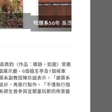
友高鼎鈞（作品：蝶跡，如圖）受邀
7個展示廳、6個植生亭及1個候車
築系副教授陳珍誠表示，「建築系
設計，再進行製作，「不僅執行個
系師生曾參與宜蘭童玩節的佈景藝