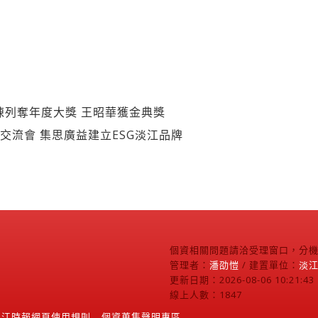
陳列奪年度大獎 王昭華獲金典獎
隊交流會 集思廣益建立ESG淡江品牌
個資相關問題請洽受理窗口，分機2
管理者：
潘劭愷
/ 建置單位：
淡
更新日期：2026-08-06 10:21:43
線上人數：1847
淡江時報網頁使用規則
個資蒐集聲明專區