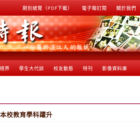
期別總覽（PDF下載）
電子報訂閱
關於我們
視界
學生大代誌
校友動態
特刊
影像資料庫
名 本校教育學科躍升