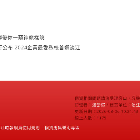
博帶你一窺神龍樣貌
行公布 2024企業最愛私校首選淡江
個資相關問題請洽受理窗口，分機2
管理者：
潘劭愷
/ 建置單位：
淡
更新日期：2026-08-06 10:21:43
線上人數：1175
淡江時報網頁使用規則
個資蒐集聲明專區