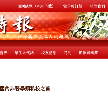
期別總覽（PDF下載）
電子報訂閱
關於我們
視界
學生大代誌
校友動態
特刊
影像資料庫
為國內非醫學類私校之首