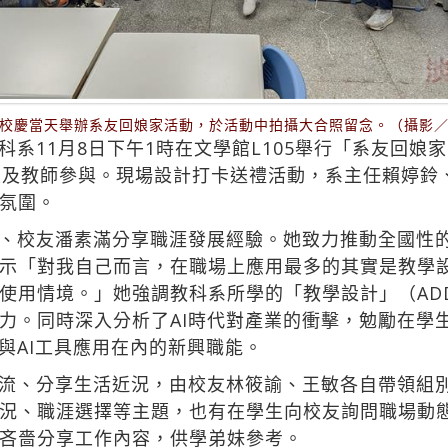
校慶當天舉辦系友回娘家活動，於活動中拍攝大合照留念。（攝影
系11月8日下午1時在文學館L105舉行「系友回娘家
生及教師參與。現場設計打卡送禮活動，系主任賴婷鈴
氛圍。
、校友潘素滿分享職涯發展經驗。她致力推動全國性
示「對我自己而言，在職場上應用最多的其實是教學
使用情境。」她強調教科系所學的「教學設計」（ADD
力。同時深入分析了AI時代對產業的衝擊，勉勵在學
與AI工具應用在內的新興職能。
流、分享生活近況，由校友林筱諭、王敏各自帶領組
況、職涯選擇等主題，也有在學生向校友詢問職場動
吝嗇分享工作內容，供學弟妹參考。