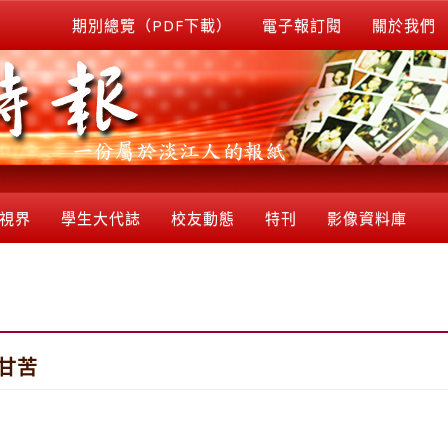
期別總覽（PDF下載）
電子報訂閱
關於我們
視界
學生大代誌
校友動態
特刊
影像資料庫
甘苦