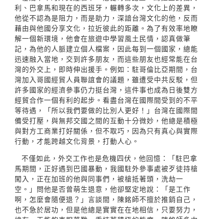
利、巴拿馬和現在的西班牙，輾轉多次，文化上的差異，
他從不認為是阻力，而是助力，深諳台灣文化的他，反而
藉由與他國分享文化，拉近彼此的距離。為了有效率地瞭
解一個新環境，他會在旅遊中學習風土民情，認真做筆
記，為他的人脈建立個人檔案，因此每到一個國家，總能
迅速融入當地，交到許多朋友，而這些朋友也經常能在台
灣的外交上，即時伸出援手。例如：駐哥倫比亞期間，台
灣加入哥國經貿人員聯誼會的議題，雖遭受中共反駁，但
許多國家的經濟參事仍力挺台灣，這件事也成為日後雙方
經貿合作一個有利的起步。看盡台灣在國際間受到的不平
等待遇，「所以我們要做的比別人更好！」台灣在國際間
備受打壓，與無邦交國之間的互動十分微妙，他總是積極
與對方工商業打好關係，但不取巧，因為只有真心與實際
行動，才能跨越文化背景，打動人心。
不僅如此，外交工作也是危機四伏，他回憶：「駐巴拿
馬期間，正好遇到巴國暴動，我國駐外參事處被歹徒持槍
闖入，正在加班的他與同事們，被槍抵著頭，洗劫一
空。」問他是否曾萌生退意，他卻堅定地說：「是工作
啊，怎麼會隨便退？」言談間，陳銘師不擅於推銷自己，
也不急於居功，但是他總是實實在在地相信，只要努力，