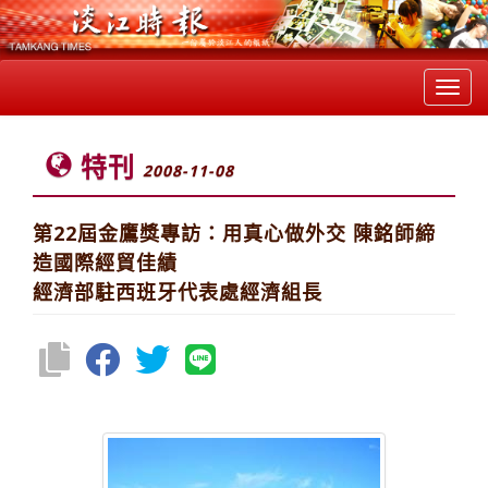
Toggl
navig
特刊
2008-11-08
第22屆金鷹獎專訪：用真心做外交 陳銘師締
造國際經貿佳績
經濟部駐西班牙代表處經濟組長