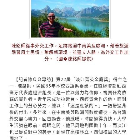
陳銘師從事外交工作，足跡踏遍中南美及歐洲，藉著旅遊
學習風土民情，瞭解新環境，並建立人脈，為外交工作加
分。（圖�陳銘師提供）
【記者陳ＯＯ專訪】第22屆「淡江菁英金鷹獎」得主之
一─陳銘師，民國65年本校西語系畢業，任職經濟部駐西
班牙代表處經濟組長，是一位以努力為信仰、視責任為依
歸的實作者。近年來成功拉近台、西經貿合作的他，面對
工作上的勞心勞力，總以：「這是應該的。」一語帶過背
後的付出。多年來，在中南美與歐洲間數度遷徙，為台灣
外交盡心盡力。回首過去，他感嘆，時間過得真快，大學
生活猶在眼前，轉眼之間，他已周遊列國數十年，而淡江
也已從荒野中的英專，到現在高樓林立，四個校園的大學
園地了。