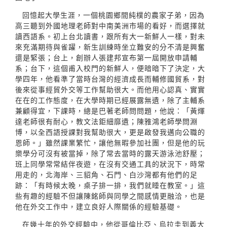
回憶起大學生涯，一個桃園鄉間純樸的農家子弟，因為
高三聽到外國地理老師對中南美洲市場的看好，而選擇就
讀西語系。初上台北讀書，跟所有大一新鮮人一樣，對未
來充滿期待與雀躍，新生訓練時坐立難安的分不清是興奮
還是緊張；台上，創辦人張建邦宣布第一屆開放申請輔
系；台下，這個甫入校門的新鮮人，便暗暗下了決定，大
學四年，他看準了當時台灣的經濟成長而輔修國貿系，對
後來從事經貿外交等工作幫助很大。而他用心認真、實實
在在的工作態度，在大學時期已經展露無遺，除了主輔系
兼顧得宜，下課時，總是巴著老師問問題，他說：「黃煇
達老師很有耐心，教文法鉅細靡遺；陳雅鴻老師學問淵
博，以全西語授課對我幫助很大，更是啟發我邁向公職的
恩師。」雖然課業繁忙，讓他無暇參加社團，但是他的玩
樂學分可沒有被當掉，除了常去當時的露天游泳池舒壓；
班上同學常常結伴夜遊，在沒有交通工具的狀況下，時常
用走的，北海岸、三貂角、石門、白沙灣都有他們的足
跡：「有時候太晚，桌子排一排，我們就睡在教室。」這
些有趣的經驗不但讓陳銘師與同學之間感情更融洽，也是
他在外交工作中，建立良好人際關係的經驗基礎。
在幾十年的外交經驗中，他從哥倫比亞、烏拉圭到義大