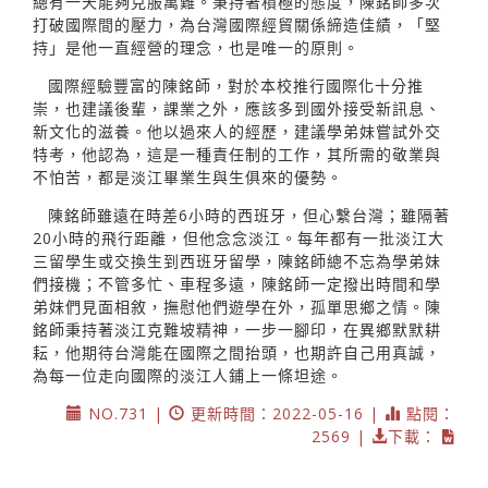
總有一天能夠克服萬難。秉持著積極的態度，陳銘師多次
打破國際間的壓力，為台灣國際經貿關係締造佳績，「堅
持」是他一直經營的理念，也是唯一的原則。
國際經驗豐富的陳銘師，對於本校推行國際化十分推
崇，也建議後輩，課業之外，應該多到國外接受新訊息、
新文化的滋養。他以過來人的經歷，建議學弟妹嘗試外交
特考，他認為，這是一種責任制的工作，其所需的敬業與
不怕苦，都是淡江畢業生與生俱來的優勢。
陳銘師雖遠在時差6小時的西班牙，但心繫台灣；雖隔著
20小時的飛行距離，但他念念淡江。每年都有一批淡江大
三留學生或交換生到西班牙留學，陳銘師總不忘為學弟妹
們接機；不管多忙、車程多遠，陳銘師一定撥出時間和學
弟妹們見面相敘，撫慰他們遊學在外，孤單思鄉之情。陳
銘師秉持著淡江克難坡精神，一步一腳印，在異鄉默默耕
耘，他期待台灣能在國際之間抬頭，也期許自己用真誠，
為每一位走向國際的淡江人鋪上一條坦途。
NO.731 |
更新時間：2022-05-16 |
點閱：
2569 |
下載：