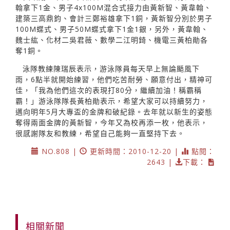
翰拿下1金、男子4x100M混合式接力由黃新智、黃韋翰、
建築三高鼎鈞、會計三鄭裕雄拿下1銅，黃新智分別於男子
100M蝶式、男子50M蝶式拿下1金1銀，另外，黃韋翰、
魏士紘、化材二吳君薇、數學二江明錡、機電三黃柏勛各
奪1銅。
泳隊教練陳瑞辰表示，游泳隊員每天早上無論颳風下
雨，6點半就開始練習，他們吃苦耐勞、願意付出，精神可
佳，「我為他們這次的表現打80分，繼續加油！稱霸稱
霸！」游泳隊隊長黃柏勛表示，希望大家可以持續努力，
邁向明年5月大專盃的金牌和破紀錄。去年就以新生的姿態
奪得兩面金牌的黃新智，今年又為校再添一枚，他表示，
很感謝隊友和教練，希望自己能夠一直堅持下去。
NO.808 |
更新時間：2010-12-20 |
點閱：
2643 |
下載：
相關新聞