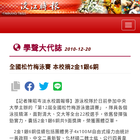
Toggl
navig
學聲大代誌
2010-12-20
全國松竹梅泳賽 本校摘2金1銀6銅
【記者陳昭岑淡水校園報導】游泳校隊於日前參加中央
大學主辦的「第12屆全國松竹梅游泳邀請賽」，隊員各個
泳技精湛，面對清大、交大等全台22校選手，依舊發揮強
勁實力，囊括2金1銀6銅共9面獎牌，榮獲團體亞軍。
2金1銀6銅佳績包括團體男子4x100M自由式接力由統計
一黃政翔、中文二黃新智、化材碩二魏士紘、公行四黃韋