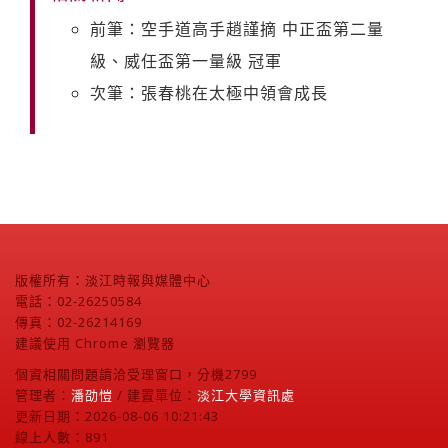
前筆：空手道高手趙謹摘 中正盃第二量
級、威任盃第一量級 冠軍
次筆：張春桃在太極中領會成長
版權所有：淡江時報與媒體中心
電話：02-26250584
傳真：02-26214169
建議使用 Chrome 瀏覽器
個資相關問題請洽受理窗口，分機2799
管理者：
潘劭愷
/ 建置單位：
淡江大學資訊處
更新日期：2026-08-06 10:21:43
線上人數：891