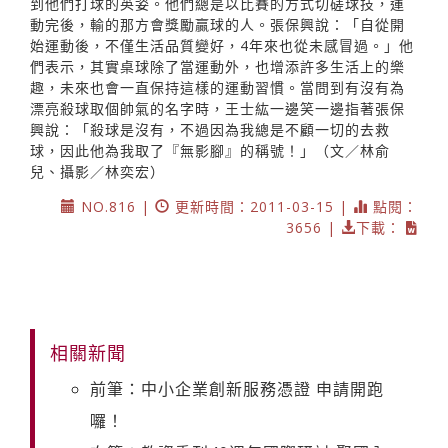
到他們打球的英姿。他們總是以比賽的方式切磋球技，運
動完後，輸的那方會獎勵贏球的人。張保興說：「自從開
始運動後，不僅生活品質變好，4年來也從未感冒過。」他
們表示，其實桌球除了當運動外，也增添許多生活上的樂
趣，未來也會一直保持這樣的運動習慣。當問到有沒有為
漂亮殺球取個帥氣的名字時，王士紘一邊笑一邊指著張保
興說：「殺球是沒有，不過因為我總是不顧一切的去救
球，因此他為我取了『無影腳』的稱號！」（文／林俞
兒、攝影／林奕宏）
NO.816 |
更新時間：2011-03-15 |
點閱：
3656 |
下載：
相關新聞
前筆：中小企業創新服務憑證 申請開跑
囉！