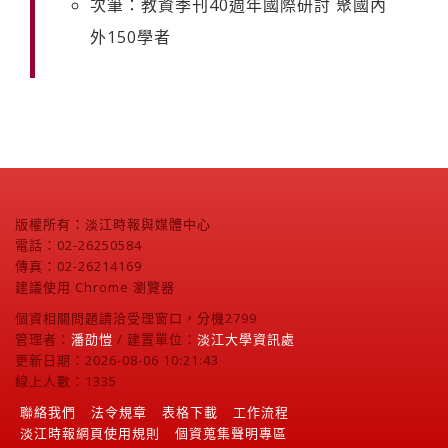
次筆：教資季刊40週年國際研討 聚國內
外150學者
版權所有：淡江時報與媒體中心
電話：02-26250584
傳真：02-26214169
建議使用 Chrome 瀏覽器
個資相關問題請洽受理窗口，分機2799
管理者：
潘劭愷
/ 建置單位：
淡江大學資訊處
更新日期：2026-08-06 10:21:43
線上人數：1335
聯絡我們
法令規章
表格下載
工作流程
淡江時報網頁使用規則
個資蒐集聲明專區