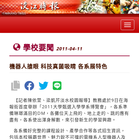
Toggl
navig
學校要聞
2011-04-11
機器人搶眼 科技真菌吸睛 各系展特色
【記者陳依萱、梁凱芹淡水校園報導】教務處於9日在海
報街首度舉辦「2011大學甄選入學學系博覽會」，各系準
備琳瑯滿目的DM，各攤位天上飛的、地上走的、跳的應有
盡有，各系使出渾身解數，來引發新生的學習興趣。
各系備好完整的課程設計、產學合作等各式招生資訊，
包括本校稱霸世界、魅力銳不可擋的電機系人型機器人及