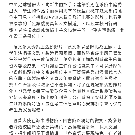
中型足球機器人，向新生們招手；建築系則在系館中庭秀
出大一學生的作品；而翱翔天空的模型飛機在航太系的攤
位中可見，並播出UAV無人載具飛行比賽的影片；也看到
會唱歌的「無線感測真菌人文樹道」，以及本校自行研
發，以科技及創意發揚中華文化精華的「e筆書畫系統」都
在資工系攤位上。
法文系大秀系上活動影片；德文系以國際化為主題，由
學生演唱德文歌，製造異國風情；而教科系端出應屆畢業
生的畢製作品－數位教材，使參觀者了解教科系學生的學
習內容及成果。也有讓新生們在緊張氣氛中，可以紓壓的
小遊戲出現在中文系的攤位中。而資傳系秀出漫畫代言人
的立牌、印製精美的文宣及年曆發放，還可憑准考證抽
獎！企管系及保險系也不遑多讓，除了在現場播活動照片
外，也派學長姐宣傳暑期企管、保險營。統計系邀請系友
介紹未來發展、擺出歷年刊物；公行系除了安排老師及學
生介紹系所特色，並在考生休息室貼心安排系學會同學為
考生及家長服務。
親善大使在海事博物館、圖書館以親切的微笑，為參觀
者介紹校園歷史及建築特色，為博覽會多添一抹人文風
情。招生組組長王嫡瑜說：「各系努力展現特色，在老師