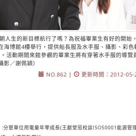
朝人生的新目標航行了嗎？為祝福畢業生有好的開始
日在海博館4樓舉行，提供船長服及水手服、攝影、彩
約。活動期間來館參觀的畢業生將有穿著水手服的導覽
、攝影／謝佩穎）
NO.862 |
更新時間：2012-05-
:分管單位用電量年零成長(王獻堂蒞校談ISO50001能源管