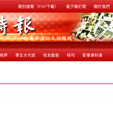
期別總覽（PDF下載）
電子報訂閱
關於我們
視界
學生大代誌
校友動態
特刊
影像資料庫