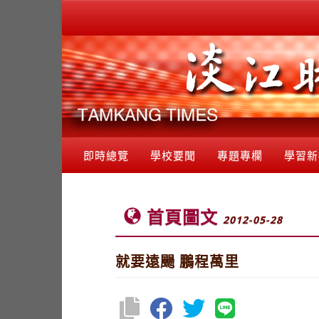
即時總覽
學校要聞
專題專欄
學習新
首頁圖文
2012-05-28
就要遠颺 鵬程萬里