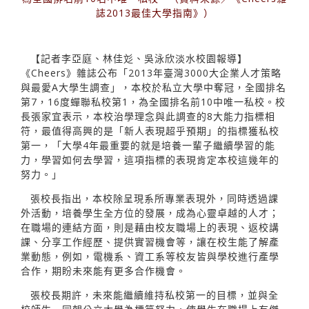
誌2013最佳大學指南》）
【記者李亞庭、林佳彣、吳泳欣淡水校園報導】
《Cheers》雜誌公布「2013年臺灣3000大企業人才策略
與最愛A大學生調查」，本校於私立大學中奪冠，全國排名
第7，16度蟬聯私校第1，為全國排名前10中唯一私校。校
長張家宜表示，本校治學理念與此調查的8大能力指標相
符，最值得高興的是「新人表現超乎預期」的指標獲私校
第一，「大學4年最重要的就是培養一輩子繼續學習的能
力，學習如何去學習，這項指標的表現肯定本校這幾年的
努力。」
張校長指出，本校除呈現系所專業表現外，同時透過課
外活動，培養學生全方位的發展，成為心靈卓越的人才；
在職場的連結方面，則是藉由校友職場上的表現、返校講
課、分享工作經歷、提供實習機會等，讓在校生能了解產
業動態，例如，電機系、資工系等校友皆與學校進行產學
合作，期盼未來能有更多合作機會。
張校長期許，未來能繼續維持私校第一的目標，並與全