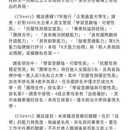
校師生一同朝公立大學為標竿努力，使學生在職場上有傑
出的表現。
《Cheers》雜誌連續17年進行「企業最愛大學生」調
查，針對3000大企業人資主管就「學習意願強、可塑性
高」、「抗壓性與穩定度高」、「專業知識與技術」、
「團隊合作」、「具有解決問題能力」、「具有國際觀與
外語能力」、「具有創新能力」、「融會貫通能力」等8大
能力指標進行評分，本校「8大能力指標」與「新人表現超
出預期」皆蟬聯私校第一。
調查項目中，「學習意願強、可塑性高」、「抗壓性與
穩定性高」和「團隊合作」項目進入全國前5名，且為各指
標中唯一進入前5名私立大學，其中「抗壓性與穩定性高」
由去年排名第4進步為第2，在全國排名中僅次於成功大
學，而「團隊合作」排名第3、「學習意願強與可塑性高」
排名第5。調查中發現，4成企業坦承有「血統偏好」，其
中金融業偏好排名，本校位居第3，僅次政治大學與臺灣大
學。
《Cheers》雜誌提到，未來職涯發展的關鍵，在於「自
學」的能力與態度，無論是名校、非名校的畢業生，要在
工作中升遷的關鍵，不在於進入職場後是否能立即上手，