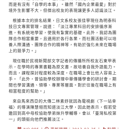
而是有沒有「自學的本事」。雖然「國內企業最愛」對於
境外生影響不大，但傑出校友的表現讓更多人認識淡江。
根據本次的排名結果，日文系校友張佳寧現任為明泰科
技日文專案管理，說道：「淡江專業科目的安排循序漸
進，有系統地學習，使我有紮實的基礎。此外，我認為團
隊合作相當重要，且適用於各行各業，而社團活動可以培
養人際溝通、團隊合作的精神等，有助於強化未來在職場
上的競爭力。」
現任職於民視新聞部文字記者的傳播所所校友石東甲表
示，在學時的專業書籍為原文書，故培養自我外語能力。
而且，課程探討程度較為深度，在職場上會比他人容易上
手。「此外，曾協助學校辦理中華傳播學會的研討會，期
間也學習溝通、領導、專業等層面。對於往後在職場上有
相當程度的幫助。」
來自馬來西亞的大傳二林素妤就因為電視劇〈下一站幸
福〉的導演陳慧翎而知道淡江大學，因此她表示，假若受
邀回到高中母校協助學弟妹升學輔導，會以「臺灣私校第
一」的頭銜向他們推薦淡江。