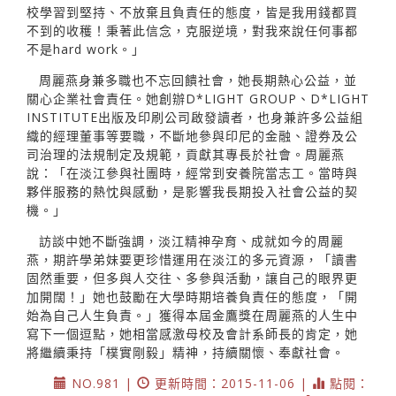
校學習到堅持、不放棄且負責任的態度，皆是我用錢都買
不到的收穫！秉著此信念，克服逆境，對我來說任何事都
不是hard work。」
周麗燕身兼多職也不忘回饋社會，她長期熱心公益，並
關心企業社會責任。她創辦D*LIGHT GROUP、D*LIGHT
INSTITUTE出版及印刷公司啟發讀者，也身兼許多公益組
織的經理董事等要職，不斷地參與印尼的金融、證券及公
司治理的法規制定及規範，貢獻其專長於社會。周麗燕
說：「在淡江參與社團時，經常到安養院當志工。當時與
夥伴服務的熱忱與感動，是影響我長期投入社會公益的契
機。」
訪談中她不斷強調，淡江精神孕育、成就如今的周麗
燕，期許學弟妹要更珍惜運用在淡江的多元資源，「讀書
固然重要，但多與人交往、多參與活動，讓自己的眼界更
加開闊！」她也鼓勵在大學時期培養負責任的態度，「開
始為自己人生負責。」獲得本屆金鷹獎在周麗燕的人生中
寫下一個逗點，她相當感激母校及會計系師長的肯定，她
將繼續秉持「樸實剛毅」精神，持續關懷、奉獻社會。
NO.981 |
更新時間：2015-11-06 |
點閱：