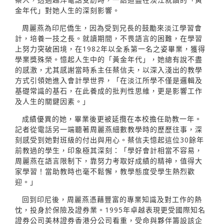
金年代」對她人生的深刻影響。
周麗燕為印尼僑生，因為受到兄長的鼓勵來淡江學習會
計，培養一技之長。就讀期間，不畏語言的困難，在學習
上努力突破困境，在1982年以全系第一名之姿畢業，獲得
學業獎殊榮。憶起人生中的「黃金年代」，她總有說不盡
的感激，尤其感謝當時系主任蔡信夫，以深入淺出的教學
方式引領她進入會計學世界，「在淡江所學不僅是邏輯及
基礎常識的基石，在此養成的批判性思維，更是影響工作
及人生的關鍵因素。」
成績優異的她，畢業後更被延攬在本校擔任助教一年。
記者從電話另一端聽著周麗燕細數教學時的歷歷往事，深
刻感受到她對班級的付出與用心。蔡信夫憶起這位30餘年
前教過的學生，印象極其深刻：「學好會計相當不容易，
周麗燕在語言限制下，靠努力考取好成績的精神，值得大
家學習！當助教時也毫不鬆懈，教學態度受學生熱烈歡
迎。」
回到印尼後，周麗燕憑藉豐富的專業知識及對工作的熱
忱，投身於保險及證券業。1995年卓越表現更受國際知名
證券公司美林證券香港分公司看重，受命與夥伴籌設該企