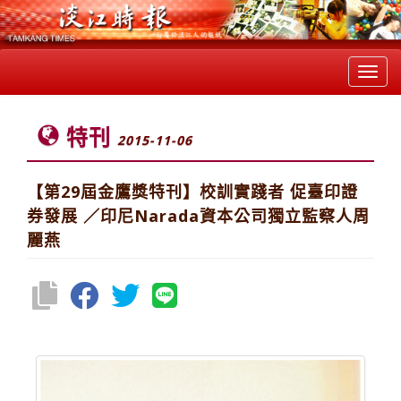
Toggl
navig
特刊
2015-11-06
【第29屆金鷹獎特刊】校訓實踐者 促臺印證
券發展 ／印尼Narada資本公司獨立監察人周
麗燕