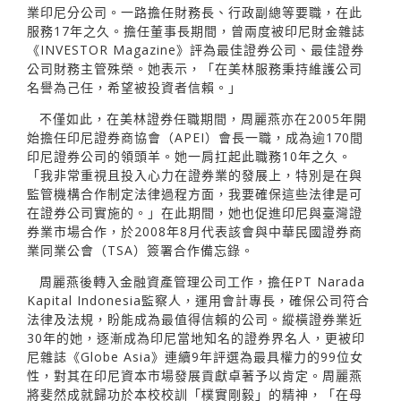
業印尼分公司。一路擔任財務長、行政副總等要職，在此
服務17年之久。擔任董事長期間，曾兩度被印尼財金雜誌
《INVESTOR Magazine》評為最佳證券公司、最佳證券
公司財務主管殊榮。她表示，「在美林服務秉持維護公司
名譽為己任，希望被投資者信賴。」
不僅如此，在美林證券任職期間，周麗燕亦在2005年開
始擔任印尼證券商協會（APEI）會長一職，成為逾170間
印尼證券公司的領頭羊。她一肩扛起此職務10年之久。
「我非常重視且投入心力在證券業的發展上，特別是在與
監管機構合作制定法律過程方面，我要確保這些法律是可
在證券公司實施的。」在此期間，她也促進印尼與臺灣證
券業市場合作，於2008年8月代表該會與中華民國證券商
業同業公會（TSA）簽署合作備忘錄。
周麗燕後轉入金融資產管理公司工作，擔任PT Narada
Kapital Indonesia監察人，運用會計專長，確保公司符合
法律及法規，盼能成為最值得信賴的公司。縱橫證券業近
30年的她，逐漸成為印尼當地知名的證券界名人，更被印
尼雜誌《Globe Asia》連續9年評選為最具權力的99位女
性，對其在印尼資本市場發展貢獻卓著予以肯定。周麗燕
將斐然成就歸功於本校校訓「樸實剛毅」的精神，「在母