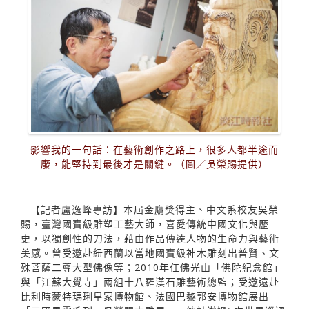
影響我的一句話：在藝術創作之路上，很多人都半途而
廢，能堅持到最後才是關鍵。（圖／吳榮賜提供）
【記者盧逸峰專訪】本屆金鷹獎得主、中文系校友吳榮
賜，臺灣國寶級雕塑工藝大師，喜愛傳統中國文化與歷
史，以獨創性的刀法，藉由作品傳達人物的生命力與藝術
美感。曾受邀赴紐西蘭以當地國寶級神木雕刻出普賢、文
殊菩薩二尊大型佛像等；2010年任佛光山「佛陀紀念館」
與「江蘇大覺寺」兩組十八羅漢石雕藝術總監；受邀遠赴
比利時蒙特瑪琍皇家博物館、法國巴黎郭安博物館展出