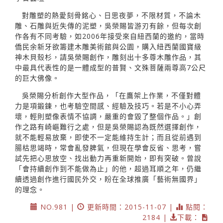
對雕塑的熱愛刻骨銘心、日思夜夢，不限材質，不論木
雕、石雕與近失傳的泥塑，吳榮賜皆游刃有餘，但每次創
作各有不同考驗，如2006年接受來自紐西蘭的邀約，當時
僑民余新牙欲籌建木雕美術館與公園，購入紐西蘭國寶級
神木貝殼杉，請吳榮賜創作，雕刻出十多尊木雕作品，其
中最具代表性的是一體成型的普賢、文殊菩薩兩尊高7公尺
的巨大佛像。
吳榮賜分析創作大型作品，「在鷹架上作業，不僅對體
力是項鍛鍊，也考驗空間感、經驗及技巧。若是不小心弄
壞，輕則塑像表情不協調，嚴重的會毀了整個作品。」創
作之路有崎嶇難行之處，但是吳榮賜認為既然選擇創作，
就不能輕易放棄，即使不一定能維持生計；而且從前遇到
腸枯思竭時，常會亂發脾氣，但現在學會反省、思考，嘗
試先把心思放空、找出動力再重新開始，即有突破。曾說
「會持續創作到不能做為止」的他，超過耳順之年，仍繼
續透過創作進行國民外交，盼在全球推廣「藝術無國界」
的理念。
NO.981 |
更新時間：2015-11-07 |
點閱：
2184 |
下載：