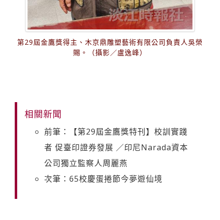
第29屆金鷹獎得主、木京鼎雕塑藝術有限公司負責人吳榮
賜。（攝影／盧逸峰）
相關新聞
前筆：【第29屆金鷹獎特刊】校訓實踐
者 促臺印證券發展 ／印尼Narada資本
公司獨立監察人周麗燕
次筆：65校慶蛋捲節今夢遊仙境