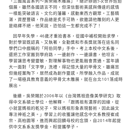
「三國風雲系列～吳榮賜木雕展」，總計辦過5次世界巡迴
個展，雖然各國語言不同，但深信藝術美感與傳達的感情
一樣能突破語言、文化的藩籬，感動東西方觀眾。工藝精
湛，資歷豐碩，作品總是炙手可熱，欲邀請他雕刻的人更
是絡繹不絕，他笑說，恐怕這一生都完成不了！
因早年失學，46歲才重拾書本，從國中補校開始求學，
對於學習既認真、又執著，全勤獎和市長獎就落在這名同
學們口中戲稱的「阿伯同學」手中。考上本校中文系後，
還把工作室搬到學府路，一邊創作、一邊讀書，他坦言，
學習讓思考變靈敏，對理解事物也更能融會貫通。當年讀
大一面對「文字學」洗禮，得記憶大量的甲骨文，雖痛苦
但幾經薰陶下，居然成為創作靈感，所學融入作品，成就
了一場極具教育意義的甲骨文木雕展，就在台北101落成時
展出。
後續，吳榮賜於2006年以《台灣媽祖造像美學研究》取
得中文系碩士學位，他解釋，「跟媽祖有濃厚的因緣，從
小就當媽祖的乾兒子，常以媽祖形象表現藝術，因此論文
專注神祗之美。」學習上的收獲讓他感念中文系教授崔成
宗、高柏園等，進而興起回饋母校的念頭，自2014年起提
供中文系系友獎學金，盼提攜學子。