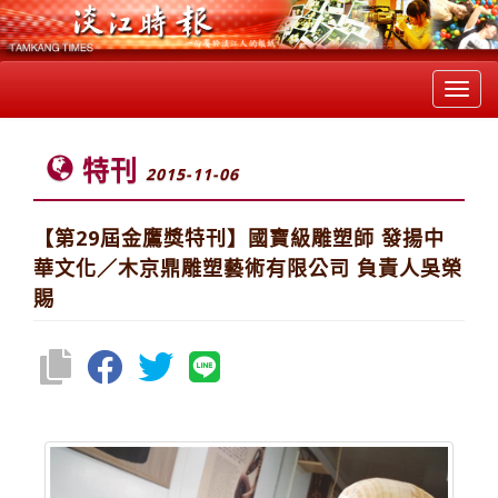
Toggl
navig
特刊
2015-11-06
【第29屆金鷹獎特刊】國寶級雕塑師 發揚中
華文化／木京鼎雕塑藝術有限公司 負責人吳榮
賜