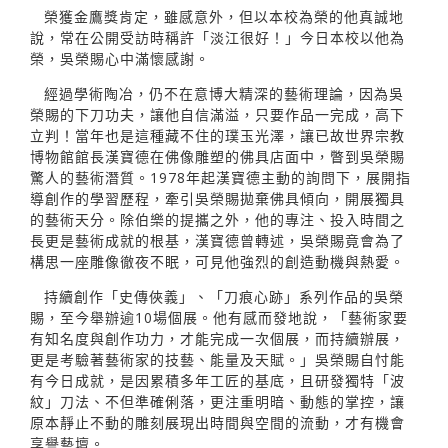
榮獲金鷹獎肯定，雖感意外，但以本校為榮的他真誠地
說，常在公開受訪時稱許「淡江很好！」今日本校以他為
榮，吳榮賜心中滿懷感謝。
經過學術陶冶，仍不在意博大精深的藝術理論，因為吳
榮賜的下刀功夫，讓他自信滿溢，只要作品一完成，高下
立判！當年也是這種藏不住的璞玉光澤，讓已故世界宗教
博物館館長漢寶德在佛像雕塑的佛具店面中，瞥到吳榮賜
驚人的藝術潛質。1978年起漢寶德主動的詢問下，展開指
導創作的學習歷程，牽引吳榮賜拋棄佛具傾向，開展獨具
的藝術天分。除伯樂的提攜之外，他的專注、投入時間之
長更是藝術成就的根基，漢寶德曾轉述，吳榮賜竟會為了
構思一座雕像徹夜不眠，可見他強烈的創造動機與熱愛。
持續創作「史傳俠義」、「刀痕心跡」系列作品的吳榮
賜，至今舉辦逾10場個展。他有感而發地說，「藝術家要
有知名度與創作功力，才能完成一次個展，而持續辦展，
更是考驗著藝術家的技藝、能量及天賦。」吳榮賜自忖能
有今日成就，是因累積多年工匠的基底，且研發獨特「波
紋」刀法、不但準確俐落，更注重明暗、動態的掌控，讓
原本靜止不動的雕刻展現出時間與空間的流動，才有機會
享譽藝壇。