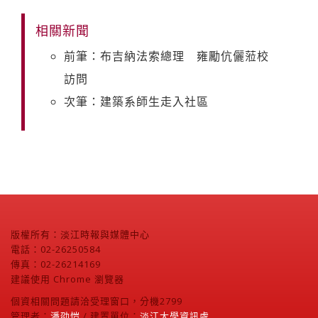
相關新聞
前筆：布吉納法索總理 雍勵伉儷蒞校
訪問
次筆：建築系師生走入社區
版權所有：淡江時報與媒體中心
電話：02-26250584
傳真：02-26214169
建議使用 Chrome 瀏覽器
個資相關問題請洽受理窗口，分機2799
管理者：
潘劭愷
/ 建置單位：
淡江大學資訊處