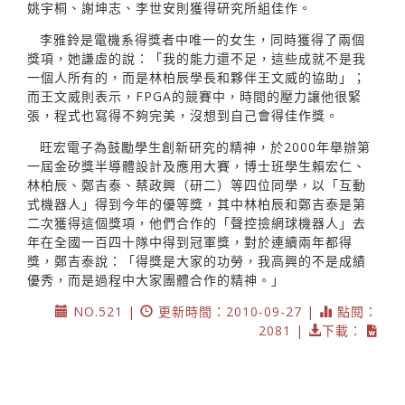
姚宇桐、謝坤志、李世安則獲得研究所組佳作。
李雅鈴是電機系得獎者中唯一的女生，同時獲得了兩個
獎項，她謙虛的說：「我的能力還不足，這些成就不是我
一個人所有的，而是林柏辰學長和夥伴王文威的協助」；
而王文威則表示，FPGA的競賽中，時間的壓力讓他很緊
張，程式也寫得不夠完美，沒想到自己會得佳作獎。
旺宏電子為鼓勵學生創新研究的精神，於2000年舉辦第
一屆金矽獎半導體設計及應用大賽，博士班學生賴宏仁、
林柏辰、鄭吉泰、蔡政興（研二）等四位同學，以「互動
式機器人」得到今年的優等獎，其中林柏辰和鄭吉泰是第
二次獲得這個獎項，他們合作的「聲控撿網球機器人」去
年在全國一百四十隊中得到冠軍獎，對於連續兩年都得
獎，鄭吉泰說：「得獎是大家的功勞，我高興的不是成績
優秀，而是過程中大家團體合作的精神。」
NO.521 |
更新時間：2010-09-27 |
點閱：
2081 |
下載：