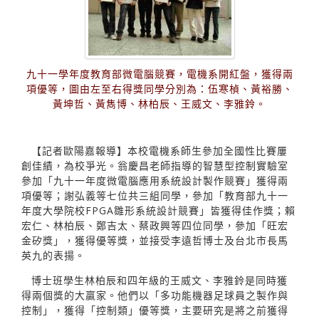
九十一學年度教育部微電腦競賽，電機系開紅盤，獲得兩
項優等，圖由左至右得獎同學分別為：伍寒楨、黃裕勝、
黃坤哲、黃雋博、林柏辰、王威文、李雅鈴。
【記者歐陽嘉報導】本校電機系師生參加全國性比賽屢
創佳績，為校爭光。翁慶昌老師指導的智慧型控制實驗室
參加「九十一年度微電腦應用系統設計製作競賽」獲得兩
項優等；謝弘義等七位共三組同學，參加「教育部九十一
年度大學院校FPGA雛形系統設計競賽」皆獲得佳作獎；賴
宏仁、林柏辰、鄭吉太、蔡政興等四位同學，參加「旺宏
金矽獎」，獲得優等獎，並接受李遠哲博士及台北市長馬
英九的表揚。
博士班學生林柏辰和四年級的王威文、李雅鈴是同時獲
得兩個獎的大贏家。他們以「多功能機器足球員之製作與
控制」，獲得「控制類」優等獎，主要研究是將之前獲得