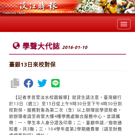
Toggl
navig
學聲大代誌
2016-01-10
臺銀13日來校對保
【記者李昱萱淡水校園報導】就貸生請注意，臺灣銀行
於13日（週三）至15日從上午9時30分至下午4時30分到
校對保，服務對象為第二次（含）以上辦理就學貸款者，
欲辦理者請至商管大樓4樓學務處聯合服務中心。並請攜
帶：一、學生本人身分證及印章；二、臺銀申請／撥款通
知書，共3聯；三、104學年度第2學期繳費單（請至財務