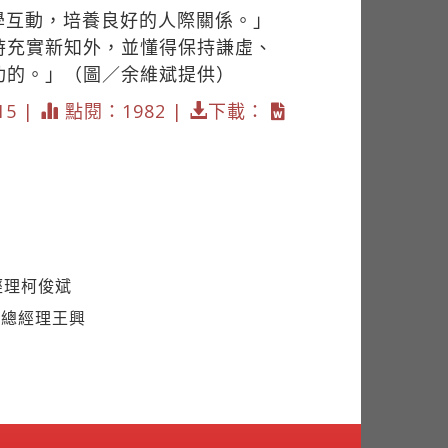
學互動，培養良好的人際關係。」
時充實新知外，並懂得保持謙虛、
功的。」（圖／余維斌提供）
15 |
點閱：1982 |
下載：
經理柯俊斌
事總經理王興