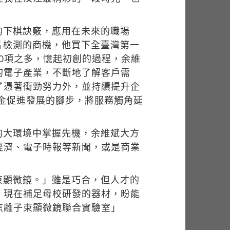
的下棋訣竅，應用在未來的職場
片檢測的商機，他買下全臺灣第一
00項之多，憶起初創的過程，余維
的電子產業，不斷地了解客戶需
了憑著衝勁努力外，並持續提升企
資金促進發展的腳步，將服務觸角延
的大環境中掌握先機，余維斌大方
經濟、電子時報等新聞，或是商業
束顯微鏡。」雖是巧合，但人才的
，現在補足母校研發的器材，盼能
焦離子束顯微鏡聯合實驗室」