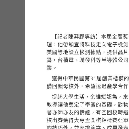
【記者陳羿郿專訪】本屆金鷹獎
理，他帶領宜特科技走向電子檢測
美國等地設立檢測據點，提供晶片
譽，台積電、聯發科等半導體公司
業。
獲得中華民國第31屆創業楷模的余
備回饋母校外，希望透過產學合作
提起大學生活，余維斌認為，來
教導讓他奠定了學識的基礎，對物
著亦師亦友的情誼，有空回校時還
校出賽獲得大專盃圍棋錦標賽亞軍
的技巧外，並安排演講、成果發表