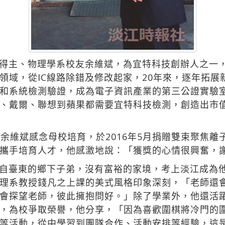
得主、物理學系校友余維斌，為宜特科技創辦人之一
領域，從IC線路除錯及修改起家，20年來，逐年拓展
和系統檢測驗證，成為電子資訊產業的第三公證實驗
、戴爾、聯想到蘋果都需要宜特科技檢測，創造出市值
維斌感念母校培育，於2016年5月捐贈雙束聚焦離子束顯
攜手培育人才，他感激地說：「獲獎的心情很興奮，
自臺東的鄉下子弟，沒有富裕的家境，考上淡江成為
理系教授錢凡之上課的美式風格印象深刻，「老師還
會探望老師，彼此擁抱問好。」除了學業外，他還活
，為校爭取榮譽，他分享，「因為喜歡圍棋將冷門的
等活動，從中學習到團隊合作、活動安排等經驗，這