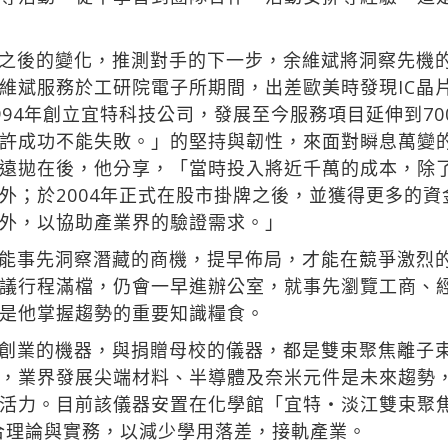
之後的變化，推測對手的下一步，余維斌將洞察先機
維斌服務於工研院電子所期間，出差歐美時發現IC晶
994年創立宜特科技公司，發展至今服務項目延伸到7
許成功不能失敗。」的堅持與韌性，來面對瞬息萬變
遠拋在後，他分享，「當時投入將近千萬的成本，除
外；於2004年正式在股市掛牌之後，並獲得更多的
外，以協助產業界的驗證需求。」
能事先洞察潛藏的商機，提早佈局，才能在競爭激烈
議行程滿檔，仍會一早進辦公室，就事先瀏覽工商、
是他掌握趨勢的重要知識糧食。
創業的機器，與捐贈母校的儀器，都是雙束聚焦離子
，業界發展尖端材料、半導體及奈米元件是未來趨勢
活力。目前該儀器安置在化學館「宜特‧淡江雙束聚
結合理論與實務，以減少學用落差，接軌產業。