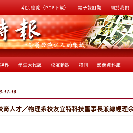
期別總覽（PDF下載）
電子報訂閱
關於我們
視界
學生大代誌
校友動態
特刊
影像資料庫
6-11-10
母校育人才／物理系校友宜特科技董事長兼總經理