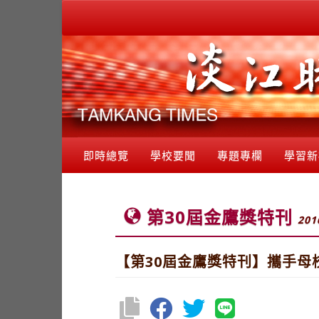
即時總覽
學校要聞
專題專欄
學習新
第30屆金鷹獎特刊
201
【第30屆金鷹獎特刊】攜手