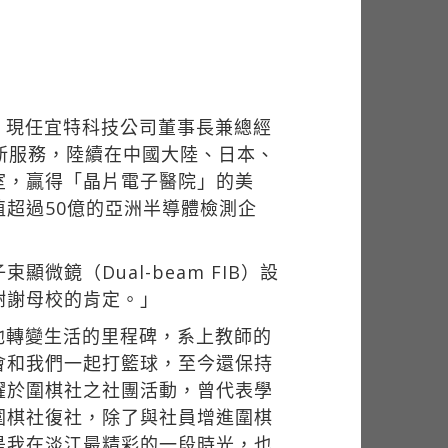
，現任宜特科技公司董事長兼總經
新服務，陸續在中國大陸、日本、
室，贏得「晶片電子醫院」的美
超過50億的亞洲半導體檢測企
微鏡（Dual-beam FIB）設
謝謝母校的肯定。」
他轉變生活的里程碑，系上教師的
會和我們一起打籃球，至今還保持
躍於圍棋社之社團活動，曾代表學
圍棋社復社，除了與社員增進圍棋
是我在淡江最精彩的一段時光，也