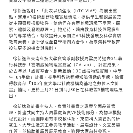
實驗及牛頓第二運動定理實驗4個主題單元。
徐新逸說明，「此次以頭盔版（hTC VIVE）為展出重
點，運用VR技術創建物理實驗情境，提供學生和觀展民眾
從中觀察與操縱物件，使他們在身歷其境環境下學習、探
索、體驗及發現原理。」她期待，藉由教育科技與電腦科
學的專業結合，有效提升大眾關注VR科技發展及科學實驗
教育素養，更盼促成產官學研四方合作，為臺灣科學教育
投注更多的機會與機制。
徐新逸與東南科技大學資管系副教授周雲虎將過去3年執
行科技部「雲端虛擬物理實驗室（CVLab）」計畫成果，
於去年以「虛實整合、創新互動：3D虛擬物理實驗，中學
生Fun手做」計畫，攜手科教館翻轉知識傳遞的型態，除獲
得教育部「105年度大學以社教機構為基地之數位人文計
畫」補助，更於上月21日到4月30日在科教館5樓物理區展
出。
徐新逸為計畫主持人，負責計畫案之專案全面品質管
理，計畫共同主持人周雲虎負責VR技術部分，為物理模擬
程式設計，而團隊則有本校教科系、東南科大資管系的研
究生、大學生及志工參與教學活動、展場設計、文宣品製
作等，並協助推廣與展示教育。歡迎大家前往參觀。