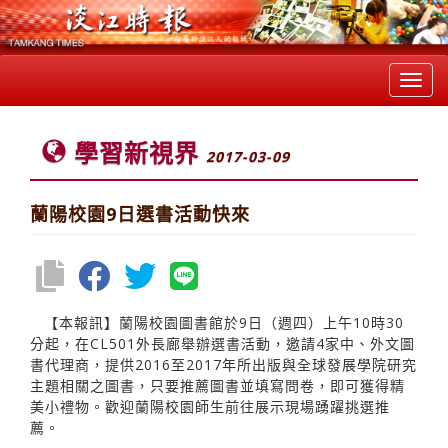
Toggl
navig
學習新視界
2017-03-09
蘭陽校園9日選書活動快來
【本報訊】蘭陽校園圖書館於9日（週四）上午10時30
分起，在CL501外長廊舉辦選書活動，邀請4家中、外文圖
書代理商，提供2016至2017年所出版與全球發展學院研究
主題相關之圖書，只要推薦圖書並填寫問卷，即可獲得精
美小禮物。歡迎蘭陽校園師生前往展示現場踴躍挑選推
薦。