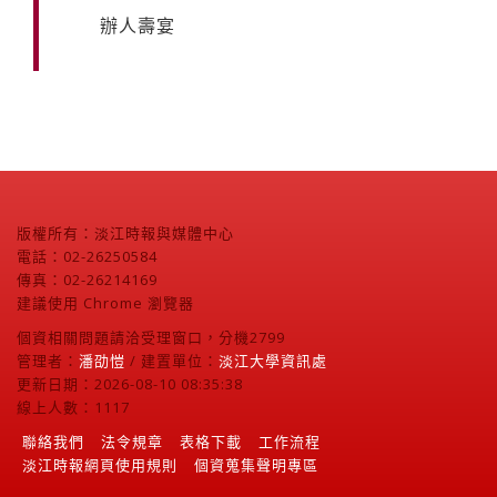
辦人壽宴
版權所有：淡江時報與媒體中心
電話：02-26250584
傳真：02-26214169
建議使用 Chrome 瀏覽器
個資相關問題請洽受理窗口，分機2799
管理者：
潘劭愷
/ 建置單位：
淡江大學資訊處
更新日期：2026-08-10 08:35:38
線上人數：1117
聯絡我們
法令規章
表格下載
工作流程
淡江時報網頁使用規則
個資蒐集聲明專區