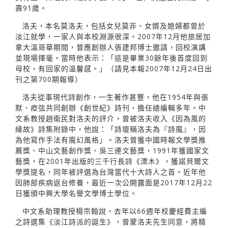
壽91歲。
洛夫，本名莫洛夫，包括女兒莫非、女婿及媳婦都曾於
淡江就學，一家人與本校淵源很深。2007年12月他旅居加
拿大溫哥華期間，曾應創辦人張建邦博士邀請，回校演講
並現場揮毫。當時他表示：「這是畢業30餘年後首度回到
母校，有回家的溫馨感。」（請見本報2007年12月24日出
刊之第700期報導）
洛夫從事現代詩創作，一生著作甚豐，他在1954年與張
默、瘂弦共同創辦《創世紀》詩刊，擔任總編輯多年。中
文系教授趙衛民對洛夫的評介，曾被洛夫收入《因為風的
緣故》詩集附錄中，他說：「詩壇稱洛夫為『詩魔』，因
為他寫作手法有魔幻風格」。洛夫曾獲中國時報文學獎推
薦獎、中山文藝創作獎、吳三連文藝獎，1991年獲國家文
藝獎，在2001年出版的三千行長詩《漂木》，獲諾貝爾文
學獎提名，同年被評選為台灣當代十大詩人之首。近年他
因肺部疾病返台修養，最近一次公開露面是2017年12月22
日獲頒中興大學名譽文學博士學位。
中文系助理教授楊宗翰說，去年以66週年校慶經費主編
之詩選集《淡江詩派的誕生》，曾蒙洛夫先生同意，將精