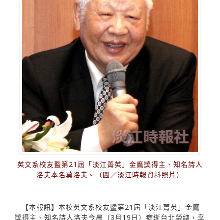
英文系校友暨第21屆「淡江菁英」金鷹獎得主、知名詩人
洛夫本名莫洛夫。（圖／淡江時報資料照片）
【本報訊】本校英文系校友暨第21屆「淡江菁英」金鷹
獎得主、知名詩人洛夫今晨（3月19日）病逝台北榮總，享