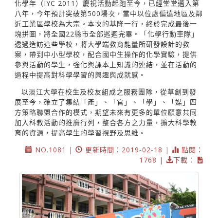
化學年（IYC 2011）慶祝活動起跑至今，已經堂堂邁入第
八年，今年預計突破第500場次，當中以位處偏遠地區及鄰
近工業區學校為大宗。本次的基隆一行，終於完成最後一
塊拼圖，將全國22縣市全部巡迴完畢。「化學行動車隊」
透過造訪這些學校，將大學端教育能量所研發設計的教
案，帶到中小型學校，配合國中生操作的化學實驗，提供
參與活動的學生，強化與課本上知識的連結，並在活動的
過程中提高對科學學習的興趣與成就感。
以淡江大學在校生及校友組成之服務團隊，從草創到發
展至今，確立了集結「產」、「官」、「學」、「媒」四
方策略聯盟合作的模式，期望未來有更多的單位願意共同
加入科教活動的推廣行列，整合各方之力量，擴大科學教
育的資源，提高學生的學習視野及思維。
NO.1081 |
更新時間：2019-02-18 |
點閱：
1768 |
下載：