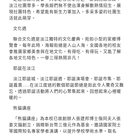
淡江社團眾多，學長姐們無不使出渾身解數熱情招生，展
現社團特色，希望能有新生力軍加入，多采多姿的社團生
活就此萌芽。
文化週
聯合文化週是淡江獨特的文化慶典，宛如小型的家鄉博
覽會，每年此時，海報街總是人山人海，全國各地的校友
會推廣家鄉美食與在地文化，有得吃、有得玩，又能了解
各地文化特色，一舉三得熱鬧非凡！
耶誕在淡江
淡江耶誕城、淡江耶誕週、耶誕演場會、耶誕市集、耶
誕義賣……在淡江度過的數個耶誕節總是如此令人驚奇又難
忘，透過耶誕活動將人們的心聚集起來，回想起來心裡暖
暖的。
熊貓講座
「熊貓講座」為本校已故創辦人張建邦博士偕同夫人張
姜文錙創立，捐贈新台幣三億元作為基金，邀請國家院士
等國際知名專家學者演講，以提升學校學術水準。取名