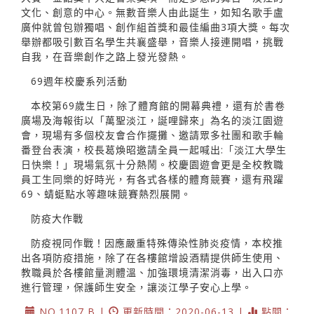
文化、創意的中心。無數音樂人由此誕生，如知名歌手盧
廣仲就曾包辦獨唱、創作組首獎和最佳編曲3項大獎。每次
舉辦都吸引數百名學生共襄盛舉，音樂人接連開唱，挑戰
自我，在音樂創作之路上發光發熱。
69週年校慶系列活動
本校第69歲生日，除了體育館的開幕典禮，還有於書卷
廣場及海報街以「萬聖淡江，誕哩歸來」為名的淡江園遊
會，現場有多個校友會合作擺攤、邀請眾多社團和歌手輪
番登台表演，校長葛煥昭邀請全員一起喊出:「淡江大學生
日快樂！」現場氣氛十分熱鬧。校慶園遊會更是全校教職
員工生同樂的好時光，有各式各樣的體育競賽，還有飛躍
69、蜻蜓點水等趣味競賽熱烈展開。
防疫大作戰
防疫視同作戰！因應嚴重特殊傳染性肺炎疫情，本校推
出各項防疫措施，除了在各樓館增設酒精提供師生使用、
教職員於各樓館量測體溫、加強環境清潔消毒，出入口亦
進行管理，保護師生安全，讓淡江學子安心上學。
NO.1107 B |
更新時間：2020-06-13 |
點閱：