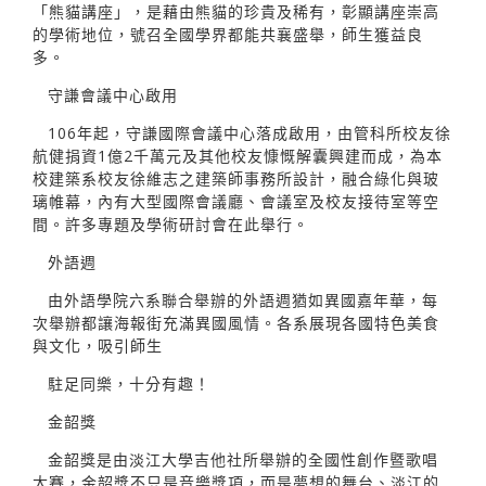
「熊貓講座」，是藉由熊貓的珍貴及稀有，彰顯講座崇高
的學術地位，號召全國學界都能共襄盛舉，師生獲益良
多。
守謙會議中心啟用
106年起，守謙國際會議中心落成啟用，由管科所校友徐
航健捐資1億2千萬元及其他校友慷慨解囊興建而成，為本
校建築系校友徐維志之建築師事務所設計，融合綠化與玻
璃帷幕，內有大型國際會議廳、會議室及校友接待室等空
間。許多專題及學術研討會在此舉行。
外語週
由外語學院六系聯合舉辦的外語週猶如異國嘉年華，每
次舉辦都讓海報街充滿異國風情。各系展現各國特色美食
與文化，吸引師生
駐足同樂，十分有趣！
金韶獎
金韶獎是由淡江大學吉他社所舉辦的全國性創作暨歌唱
大賽，金韶獎不只是音樂獎項，而是夢想的舞台、淡江的