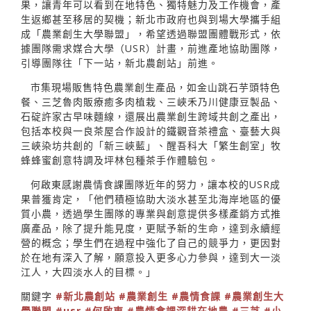
果，讓青年可以看到在地特色、獨特魅力及工作機會，產
生返鄉甚至移居的契機；新北市政府也與到場大學攜手組
成「農業創生大學聯盟」，希望透過聯盟團體戰形式，依
據團隊需求媒合大學（USR）計畫，前進產地協助團隊，
引導團隊往「下一站，新北農創站」前進。
市集現場販售特色農業創生產品，如金山跳石芋頭特色
餐、三芝魯肉販療癒多肉植栽、三峽禾乃川健康豆製品、
石碇許家古早味麵線，還展出農業創生跨域共創之產出，
包括本校與一良茶屋合作設計的鐵觀音茶禮盒、臺藝大與
三峽染坊共創的「新三峽藍」、醒吾科大「繁生創室」牧
蜂蜂蜜創意特調及坪林包種茶手作體驗包。
何啟東感謝農情食課團隊近年的努力，讓本校的USR成
果普獲肯定，「他們積極協助大淡水甚至北海岸地區的優
質小農，透過學生團隊的專業與創意提供多樣產銷方式推
廣產品，除了提升能見度，更賦予新的生命，達到永續經
營的概念；學生們在過程中強化了自己的競爭力，更因對
於在地有深入了解，願意投入更多心力參與，達到大一淡
江人，大四淡水人的目標。」
關鍵字
#新北農創站
#農業創生
#農情食課
#農業創生大
學聯盟
#usr
#何啟東
#農情食課深耕在地農
#三芝
#小