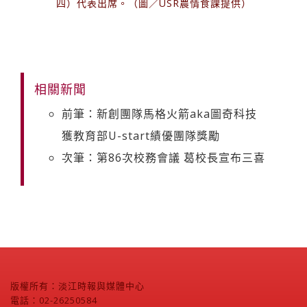
四）代表出席。（圖／USR農情食課提供）
相關新聞
前筆：新創團隊馬格火箭aka圖奇科技
獲教育部U-start績優團隊獎勵
次筆：第86次校務會議 葛校長宣布三喜
版權所有：淡江時報與媒體中心
電話：02-26250584