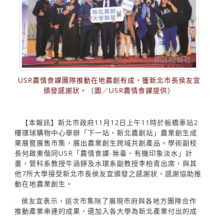
USR農情食課團隊推動在地農創有成，獲新北市長侯友宜
頒發感謝狀。（圖／USR農情食課提供）
【本報訊】新北市政府11月12日上午11時於板橋車站2
樓環球購物中心舉辦「下一站，新北農創站」農業創生成
果展暨展售市集，展出農業創生跨域共創產品。學術副校
長何啟東偕同USR「農情食課-無毒、有機印象淡水」計
畫，管科系教授牛涵錚及水環系副教授李柏青出席，與其
他7所大學接受新北市長侯友宜頒發之感謝狀，感謝協助推
動在地農業創生。
侯友宜表示，這次市集除了展現市府與各地方團隊合作
推動產業串連的成果，還加入各大學為新北產業付出的成