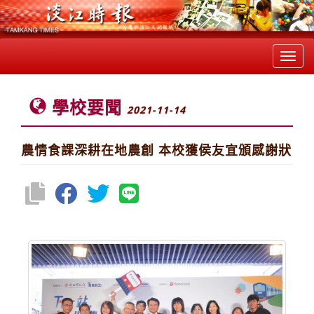
Toggl
navig
學校要聞
2021-11-14
農情食課深耕在地農創 本校獲侯友宜頒感謝狀