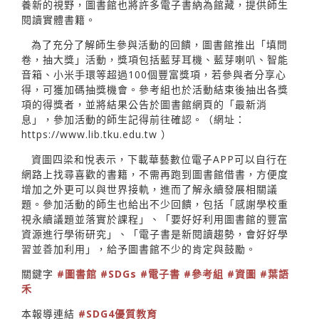
養新的視野，圖書館也將許多電子書納為館藏，提供師生
閱讀實體書籍。
為了充分了解師生參與活動的回饋，圖書館推出「填問
卷，抽大獎」活動，獎項包括藍芽耳機、藍芽喇叭、智能
音箱、小米手環等超過100個豐富獎項，若參與者分享心
得，可獲加碼抽獎機會。參考組也於活動結束後抽出各獎
項的得獎者，並將結果公告於圖書館網頁的「最新消
息」，參加活動的師生記得前往確認。（網址：
https://www.lib.tku.edu.tw
）
資圖四梁和悅表示，下載華藝數位電子APP可以自行在
網路上找尋喜歡的書籍，不需再跑到圖書館借書，方便度
增加之外更可以與世界接軌，進而了解永續發展相關議
題。參加活動的師生也給出不少回饋，包括「感謝學校重
視永續議題並落實於課程」、「要好好利用圖書館的豐富
資源進行學術研究」、「電子書是新閱讀趨勢，會好好學
習並善加利用」，給予圖書館不少的肯定與鼓勵。
關鍵字
#圖書館
#SDGs
#電子書
#參考組
#資圖
#葉語
禾
本報導連結
#SDG4優質教育