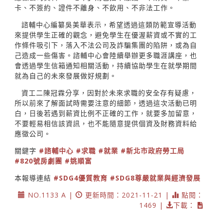
卡、不簽約、證件不離身、不飲用、不非法工作。
諮輔中心編纂吳美華表示，希望透過這類防範宣導活動
來提供學生正確的觀念，避免學生在優渥薪資或不實的工
作條件吸引下，落入不法公司及詐騙集團的陷阱，或為自
己造成一些傷害。諮輔中心會陸續舉辦更多職涯講座，也
會透過學生信箱通知相關活動，持續協助學生在就學期間
就為自己的未來發展做好規劃。
資工二陳冠霖分享，因對於未來求職的安全存有疑慮，
所以前來了解面試時需要注意的細節，透過這次活動已明
白，日後若遇到薪資比例不正確的工作，就要多加留意，
不要輕易相信該資訊，也不能隨意提供個資及財務資料給
應徵公司。
關鍵字
#諮輔中心
#求職
#就業
#新北市政府勞工局
#820號房劇團
#姚順富
本報導連結
#SDG4優質教育
#SDG8尊嚴就業與經濟發展
NO.1133 A |
更新時間：2021-11-21 |
點閱：
1469 |
下載：