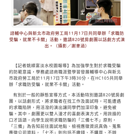
諮輔中心與新北市政府勞工局11月17日共同舉辦「求職防
受騙，就業不卡關」活動，邀請820號房劇團以話劇方式演
出。（攝影／謝聿涵）
【記者姚順富淡水校園報導】為加強學生對於求職受騙
的防範意識，學務處諮商職涯暨學習發展輔導中心與新北
市政府勞工局於11月17日下午3時30分，在HC105共同舉
辦「求職防受騙，就業不卡關」活動。
有別於一般的靜態宣導方式，本活動特別邀請820號房劇
團，以話劇形式，將求職者在找工作及面試時，可能遭遇
的求職陷阱，用活潑的演出讓同學們加深印象，避免被
騙。其中，劇團更以雙人漫才的喜劇表演方式，用詼諧的
口才話語，向學生說明求職防騙的「三備七不」原則，
「三備」為告知前往面試地點、檢視應徵資訊真偽、蒐集
應徵公司資料，「七不」則包括不繳錢、不購買、不辦