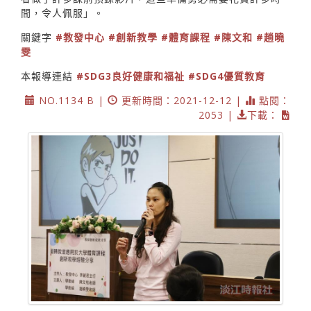
間，令人佩服」。
關鍵字
#教發中心
#創新教學
#體育課程
#陳文和
#趟曉
雯
本報導連結
#SDG3良好健康和福祉
#SDG4優質教育
NO.1134 B |
更新時間：2021-12-12 |
點閱：
2053 |
下載：