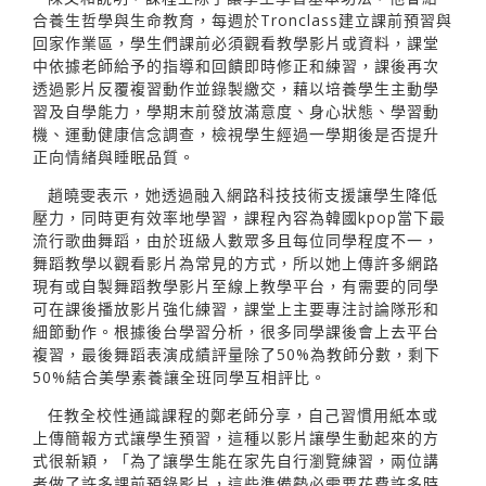
合養生哲學與生命教育，每週於Tronclass建立課前預習與
回家作業區，學生們課前必須觀看教學影片或資料，課堂
中依據老師給予的指導和回饋即時修正和練習，課後再次
透過影片反覆複習動作並錄製繳交，藉以培養學生主動學
習及自學能力，學期末前發放滿意度、身心狀態、學習動
機、運動健康信念調查，檢視學生經過一學期後是否提升
正向情緒與睡眠品質。
趙曉雯表示，她透過融入網路科技技術支援讓學生降低
壓力，同時更有效率地學習，課程內容為韓國kpop當下最
流行歌曲舞蹈，由於班級人數眾多且每位同學程度不一，
舞蹈教學以觀看影片為常見的方式，所以她上傳許多網路
現有或自製舞蹈教學影片至線上教學平台，有需要的同學
可在課後播放影片強化練習，課堂上主要專注討論隊形和
細節動作。根據後台學習分析，很多同學課後會上去平台
複習，最後舞蹈表演成績評量除了50%為教師分數，剩下
50%結合美學素養讓全班同學互相評比。
任教全校性通識課程的鄭老師分享，自己習慣用紙本或
上傳簡報方式讓學生預習，這種以影片讓學生動起來的方
式很新穎，「為了讓學生能在家先自行瀏覽練習，兩位講
者做了許多課前預錄影片，這些準備勢必需要花費許多時