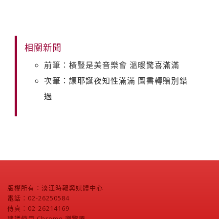
相關新聞
前筆：橫豎是美音樂會 溫暖驚喜滿滿
次筆：讓耶誕夜知性滿滿 圖書轉贈別錯
過
版權所有：淡江時報與媒體中心
電話：02-26250584
傳真：02-26214169
建議使用 Chrome 瀏覽器