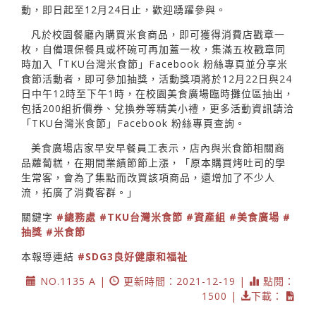
動，即日起至12月24日止，歡迎踴躍參與。
凡於校園餐廳內購買米食商品，即可獲得消費店戳章一
枚，自備環保餐具或杯碗可再加蓋一枚，集滿五枚戳章同
時加入「TKU台灣米食節」Facebook 粉絲專頁並分享米
食節活動者，即可參加抽獎，活動獎項將於12月22日與24
日中午12時至下午1時，在校園美食廣場臨時攤位區抽出，
包括200組折價券、兌換券等精美小禮，更多活動資訊請洽
「TKU台灣米食節」Facebook 粉絲專頁查詢。
美食廣場店家早安早餐員工表示，店內與米食節相關商
品蘿蔔糕，在期間業績節節上漲，「原本購買烤吐司的學
生常客，會為了集點而改買該項商品，還增加了不少人
流，拓廣了消費客群。」
關鍵字
#總務處
#TKU台灣米食節
#資產組
#美食廣場
#
抽獎
#米食節
本報導連結
#SDG3良好健康和福祉
NO.1135 A |
更新時間：2021-12-19 |
點閱：
1500 |
下載：