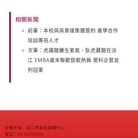
相關新聞
前筆：本校與英業達集團簽約 產學合作
培訓專班人才
次筆：虎躍龍騰生紫氣、臥虎藏龍在淡
江 EMBA歲末聯歡勁歌熱舞 管科企管並
列冠軍
版權所有：淡江時報與媒體中心
電話：02-26250584