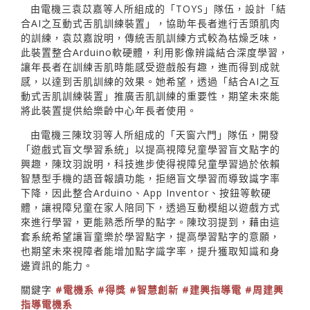
由電機三袁苡嘉等人所組成的「TOYS」隊伍，設計「結
合AI之互動式舌肌訓練裝置」，協助年長者進行舌頭肌肉
的訓練，袁苡嘉說明，傳統舌肌訓練方式較為枯燥乏味，
此裝置整合Arduino軟硬體，利用影像辨識結合深度學習，
讓年長者在訓練舌肌時能感受遊戲般有趣，進而得到成就
感，以達到舌肌訓練的效果。她希望，透過「結合AI之互
動式舌肌訓練裝置」推廣舌肌訓練的重要性，期望未來能
將此裝置提供給樂齡中心年長者使用。
由電機三陳玟羽等人所組成的「天窗六門」隊伍，開發
「遊戲式盲文學習系統」以提高視障兒童學習盲文點字的
興趣，陳玟羽說明，科技進步使得視障兒童學習過於依賴
智慧型手機的語音報讀功能，拒絕盲文學習而導致識字率
下降，因此整合Arduino、App Inventor、按鈕等軟硬
體，讓視障兒童在家人陪同下，透過互動模組以遊戲方式
來進行學習，更能熟悉所學的點字。陳玟羽提到，藉由這
套系統希望讓盲童樂於學習點字，提高學習點字的意願，
也期望未來視障者能增加點字識字率，提升獲取知識和身
邊資訊的能力。
關鍵字
#電機系
#得獎
#智慧創新
#建興指導電
#周建興
指導電機系