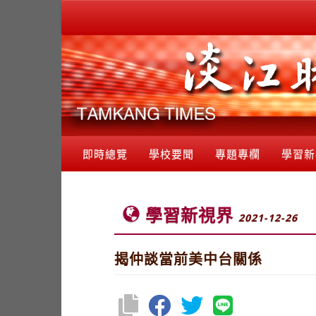
即時總覽
學校要聞
專題專欄
學習新
學習新視界
2021-12-26
揭仲談當前美中台關係