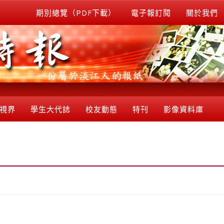
期別總覽（PDF下載）
電子報訂閱
關於我們
視界
學生大代誌
校友動態
特刊
影像資料庫