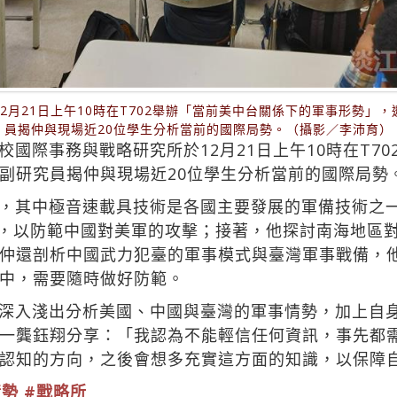
2月21日上午10時在T702舉辦「當前美中台關係下的軍事形勢」
員揭仲與現場近20位學生分析當前的國際局勢。（攝影／李沛育）
國際事務與戰略研究所於12月21日上午10時在T7
副研究員揭仲與現場近20位學生分析當前的國際局勢
，其中極音速載具技術是各國主要發展的軍備技術之
」計畫，以防範中國對美軍的攻擊；接著，他探討南海地
仲還剖析中國武力犯臺的軍事模式與臺灣軍事戰備，
中，需要隨時做好防範。
深入淺出分析美國、中國與臺灣的軍事情勢，加上自
一龔鈺翔分享：「我認為不能輕信任何資訊，事先都
認知的方向，之後會想多充實這方面的知識，以保障
情勢
#戰略所