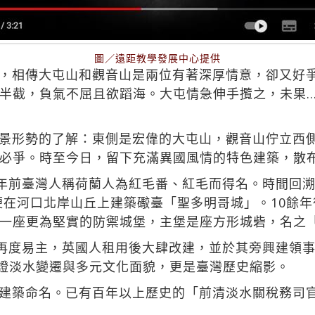
圖／遠距教學發展中心提供
，相傳大屯山和觀音山是兩位有著深厚情意，卻又好
半截，負氣不屈且欲蹈海。大屯情急伸手攬之，未果…
景形勢的了解：東側是宏偉的大屯山，觀音山佇立西
必爭。時至今日，留下充滿異國風情的特色建築，散
0年前臺灣人稱荷蘭人為紅毛番、紅毛而得名。時間回溯
年便在河口北岸山丘上建築礮臺「聖多明哥城」。10餘
一座更為堅實的防禦城堡，主堡是座方形城砦，名之
城再度易主，英國人租用後大肆改建，並於其旁興建領
見證淡水變遷與多元文化面貌，更是臺灣歷史縮影。
建築命名。已有百年以上歷史的「前清淡水關稅務司