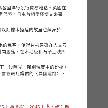
為各國洋行設行貿易地點。英國在
典型代表。日本首相伊藤博文來臺，
吉以紅檜木搭建的故居也藏身於
來水的民宅，使得這棟建築在人文意
縫間灑落，在木地板和石子上映照
留下一段時光、離別現實中的紛擾。
；喜歡歲月護佑的〈異國遺蹤〉，
25 |
點閱：2045 |
下載：