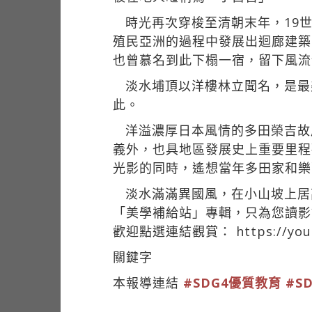
時光再次穿梭至清朝末年，19
殖民亞洲的過程中發展出迴廊建築
也曾慕名到此下榻一宿，留下風流
淡水埔頂以洋樓林立聞名，是最
此。
洋溢濃厚日本風情的多田榮吉故
義外，也具地區發展史上重要里程
光影的同時，遙想當年多田家和樂
淡水滿滿異國風，在小山坡上居
「美學補給站」專輯，只為您讀影
歡迎點選連結觀賞：
https://yo
關鍵字
本報導連結
#SDG4優質教育
#S