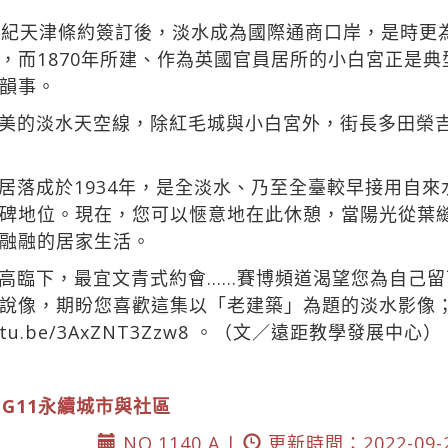
世紀天津條約簽訂後，淡水成為國際通商口岸，是時更
，而1870年所建、作為英國官員居所的小白宮正是
韻事。
美的淡水天空線，除紅毛城與小白宮外，街長多田榮
居落成於1934年，是全淡水、乃至全臺較早接用自
碑地位。現在，您可以愜意地在此休憩，當陽光從葉
融融的居家生活。
高臨下，最宜文青式約會……賽博頻道渴望您為自己
說像，期盼您喜歡這集以「老建築」為題的淡水影像
utu.be/3AxZNT3Zzw8
。（文／遠距教學發展中心）
DG11永續城市與社區
NO.1140 A |
更新時間：2022-09-