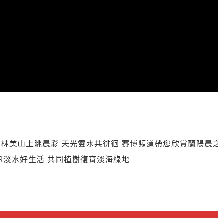
林美山上眺晨彩 天光雲水共徘徊 賽博頻道帶您欣賞蘭陽晨
SR淡水好生活 共同植樹復育淡海綠地