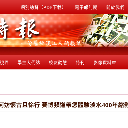
期別總覽（PDF下載）
電子報訂閱
關於我們
視界
學生大代誌
校友動態
特刊
影像資料庫
何妨懷古且徐行 賽博頻道帶您體驗淡水400年縮