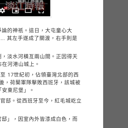
爭論的神祇。這日，大屯童心大
… 其左手遂成了關渡，右手則是
側，淡水河橫亙兩山間。正因得天
布在河港山城上。
至 17世紀初，佔領臺灣北部的西
年後，荷蘭軍隊擊敗西班牙，該城被
「安東尼堡」。
事官邸。從西班牙至今，紅毛城屹立
官邸」，因室內外皆漆成白色，而