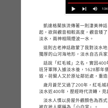
凱達格蘭族流傳著一則淒美神話
起，欲與觀音相較高度，觀音矮了
淡水，兩神相隔煙波一水。
這則古老神話啟蒙了我對淡水地
獨厚的山河海地形，淡水自古兵家
話說「紅毛城」之名，實因40
班牙軍隊入據淡水後，1628那
毀，荷蘭人又於原址鄰近處，重造
歲月蒼茫又過了200年，紅毛
淡水近400年，歷經時代流轉，
淡水人慣以房屋外觀顏色為西式
被在地人暱稱為「小白宮」。