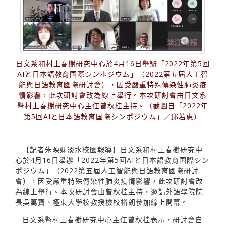
日文系和村上春樹研究中心於4月16日舉辦「2022年第5回
AIと⽇本語教育国際シンポジウム」（2022第五屆人工智
能與日語教育國際研討會），因受嚴重特殊傳染性肺炎疫
情影響，此次研討會改為線上舉行。本次研討會由日文系
暨村上春樹研究中心主任曾秋桂主持。（截圖自「2022年
第5回AIと⽇本語教育国際シンポジウム」／邱若惠）
【記者朱映嫻淡水校園報導】日文系和村上春樹研究中
心於4月16日舉辦「2022年第5回AIと⽇本語教育国際シン
ポジウム」（2022第五屆人工智能與日語教育國際研討
會），因受嚴重特殊傳染性肺炎疫情影響，此次研討會改
為線上舉行。本次研討會由曾秋桂主持，邀請外語學院院
長吳萬寶、極東大學校教授檢校裕朗參加線上開幕。
日文系暨村上春樹研究中心主任曾秋桂表示，研討會自