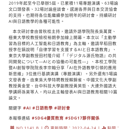
2019年起至今已舉辦5屆，已累積11場專題演講、63場論
文口頭發表、32場討論座談會，感謝各界與日本交流協會
的支持，也期待各位能繼續參加明年的研討會，持續研討
AI與日語教學的各種可能性。
本次研討會由曾秋桂主持，邀請外語學院院長吳萬寶、
極東大學校教授檢校裕朗參加線上開幕。本次以「主動學
習為目標的人工智能和日語教育」為主軸，邀請早稻田教
授李在鎬說明「自律学習を支援するAIと日本語教育」、
東京大學副教授田村隆介紹「『デジタル源氏物語』の共
同開発について―AIとの協働の可能性―」、本校工學院
暨AI創智學院院長李宗翰分享「AI在外語教學引領的應用
新思維」3位進行基調演講（專題演講）。另外還有5場論
文發表會，由東吳大學特聘教授賴錦雀、中國文化大學副
教授黃金堂、台中科技大學副教授黃英哲、大連外國語大
學講師孫昊等人，均以此主軸發表AI與日語教育相關10篇
論文。
關鍵字
#AI
#日語教學
#研討會
本報導連結
#SDG4優質教育
#SDG17夥伴關係
NO.1141 B |
更新時間：2022-04-24 |
點閱：