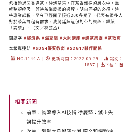
包括透過聞香選茶，沖泡茶葉，在茶香飄揚的層次中，重
新整頓呼吸，等待茶湯變換的過程，明白停頓的必須。這
些專業課程，至今已經開了接近200多期了，代表有很多人
對於茶葉課程有需求，我將延續這份對茶的興趣，繼續
「講茶」。（文／林芸丞）
關鍵字
#經濟系
#湯家鴻
#大師講座
#講茶集團
#茶教育
本報導連結
#SDG4優質教育
#SDG17夥伴關係
NO.1144 A |
更新時間：2022-05-29 |
點閱：
1887 |
下載：
相關新聞
前筆：物流導入AI技術 徐慶懿：減少失
誤提升效率
次筆：划獨木舟遊淡水河 陳文和課程融