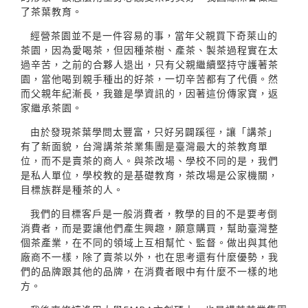
了茶葉教育。
經營茶園並不是一件容易的事，當年父親買下奇萊山的
茶園，因為愛喝茶，但因種茶樹、產茶、製茶過程實在太
過辛苦，之前的合夥人退出，只有父親繼續堅持守護著茶
園，當他喝到親手種出的好茶，一切辛苦都有了代價。然
而父親年紀漸長，我雖是學資訊的，因著這份傳家寶，返
家繼承茶園。
由於發現茶葉學問太豐富，只好另闢蹊徑，讓「講茶」
有了新面貌，台灣講茶茶業集團是臺灣最大的茶教育單
位，而不是賣茶的商人。與茶改場、學校不同的是，我們
是私人單位，學校教的是基礎教育，茶改場是公家機關，
目標族群是種茶的人。
我們的目標客戶是一般消費者，教學的目的不是要考倒
消費者，而是要讓他們產生興趣，願意購買，幫助臺灣整
個茶產業，在不同的領域上互相幫忙、監督。做出與其他
廠商不一樣，除了賣茶以外，也在思考還有什麼優勢，我
們的品牌跟其他的品牌，在消費者眼中有什麼不一樣的地
方。