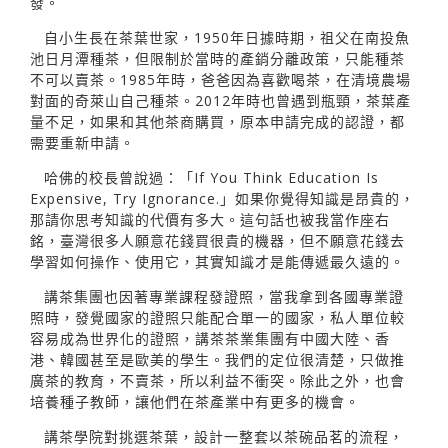
發。
自小生長在茶葉世家，1950年日據時期，祖父在南投魚
池日月潭種茶，但限制於當時的產銷分離政策，只能種茶
不可以賣茶。1985年時，爸爸因為喜歡喝茶，在清境農場
對面的奇萊山自己種茶。2012年時也曾遇到瓶頸，茶葉產
量不足，如果和其他茶商購買，原本申請完成的認證，都
需要重新申請。
哈佛的校長曾說過：「If You Think Education Is
Expensive, Try Ignorance.」如果你覺得知識是昂貴的，
那請你思考知識的代價有多大。這句話也被我當作座右
銘，臺灣很多人願意花錢買很貴的機器，但不願意花錢去
學習如何操作、使用它，其實知識才是能傳遞最久遠的。
講茶集團也因著專業課程發證照，當我拿到各國專業證
照時，發覺國家的證照只能配合單一的國家，私人單位較
容易成為世界化的證照，講茶茶業集團有中國大陸、香
港、韓國甚至是歐美的學生。我們的定位很清楚，只做推
廣茶的教育，不賣茶，所以利益不衝突。除此之外，也會
培養種子教師，讓他們在茶產業中有更多的機會。
講茶學院對挑選茶葉，設計一整套以茶碗品茗的流程，