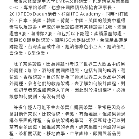
我後來修讀逢甲大學EMBA文創碩士，也是講茶茶業集團
CEO，專業焙茶師，也擔任國際精品茶協會理事長、
2019TEDxDadun講者、荷蘭ITC Academy，同時也在國
外，日本、美國、韓國、荷蘭、中國、英國的競賽中獲得
獎項以及證書，考取的專業證照擁有茶類證書12張、酒類
證書9張、咖啡類2張。和包括以下認證：產銷履歷認證、
國際ISO碳足跡認證、國際ISO水足跡認證、台灣產品碳足
跡認證、台灣產品碳中和、經濟部綠色小巨人、經濟部社
會企業、B型企業。
除了茶葉證照，因為興趣也考取了世界三大飲品中的另
外兩樣：咖啡、酒的相關國際證照，包括各國的啤酒、葡
萄酒、香檳認證。目的就是為了透過世界三大飲品中的另
外兩種，參考他們的教育架構，去了解如何設計課程，對
一個初學者來說如何深入了解，因此對於培訓課程，必須
設想如何規劃，有沒有幫助。
許多年輕人可能不會去茶葉店購買茶葉，常常是因為茶
葉對他們來說，比較傳統、老派、有距離感，但如果透過
講茶集團的課程，有系統架構的學習，不須死背也可以對
茶有更多認識。因推廣茶的專業，講茶集團也開設證照課
程、茶相關活動、移地教學、企業訓練、顧問與新品開