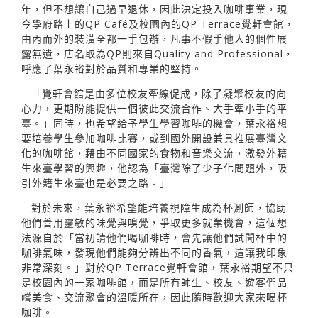
年，但不想讓自己過早退休，因此決定投入咖啡事業，現
今學府路上的QP Café及校園內的QP Terrace覺軒會館，
由內而外的裝潢全都一手包辦，凡事不假手他人的個性展
露無遺，店名取為QP則來自Quality and Professional，
呼應了葉永裕對於品質和專業的堅持。
「覺軒會館是由多位校友牽線促成，除了凝聚校友的向
心力，更期盼能提供一個彼此交流合作、大手牽小手的平
臺。」同時，也希望給予學生學習咖啡的機會，葉永裕想
要培養學生參加咖啡比賽，或到國外開設兼具推展臺灣文
化的咖啡館，藉由不同國家的食物和音樂交流，激發外籍
生來臺學習的興趣，他認為「臺灣除了少子化問題外，吸
引外籍生來臺也是必要之路。」
對於未來，葉永裕希望能培養視障生成為杯測師，協助
他們善用靈敏的味覺與嗅覺，爭取更多就業機會，這個想
法源自於「當初請他們喝咖啡時，會先讓他們試聞杯中的
咖啡氣味，發現他們能夠分辨出不同的香氣，這讓我印象
非常深刻。」對於QP Terrace覺軒會館，葉永裕期望不只
是校園內的一家咖啡館，而是所有師生、校友、遊客們品
嚐美食、交流聚會的溫暖所在，因此隨時歡迎大家來喝杯
咖啡。