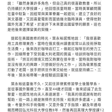
說：「雖然身兼許多角色，但自己真的很喜歡教書，所以
仍持續於大學授課。」他回憶孩童時期，當時美軍顧問團
在臺中駐紮，因經常與美軍眷屬一起遊玩，建立了良好的
英文基礎，又因喜愛電影而當過幾次臨時演員，使得他對
國外充滿了希望，於是許下未來要出國留學的願景，這也
是他後來選擇留美的契機。
提起在美國進修的時光，葉永裕感慨地說：「我很喜歡
用工具修理東西，當時在俄亥俄州讀書就常以此技術掙取
生活費。」後來改於咖啡店打工，做起扛咖啡豆的勞力工
作，因緣際會下受到義大利老闆的賞識，培訓烘咖啡豆的
技術，「烘豆的環境又悶又熱實在很辛苦，當時我對咖啡
並沒有很大的興趣，只想做好份內工作。」因為敬業態度
打動了老闆，放手把烘豆作業交給他，就這麼持續二、三
年後，葉永裕帶著一身經驗返回臺灣。
葉永裕返臺後不久，又前往菲律賓修習學士後醫學系，
並從事國外醫療工作，直至44歲才回國，後來認識了此生
摯愛，他感性地向夫人表達謝意，「我真的很感謝有她的
幫助，這一路上總是無條件支持我，給我許多建議。」婚
後，考量外科手術傷眼，又意外傷了手指頭，顧及年邁母
親而轉回弘光科技大學任教8年，然後再回真理大學授課12