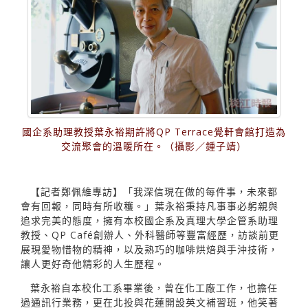
國企系助理教授葉永裕期許將QP Terrace覺軒會館打造為
交流聚會的溫暖所在。（攝影／鍾子靖）
【記者鄭佩維專訪】「我深信現在做的每件事，未來都
會有回報，同時有所收穫。」葉永裕秉持凡事事必躬親與
追求完美的態度，擁有本校國企系及真理大學企管系助理
教授、QP Café創辦人、外科醫師等豐富經歷，訪談前更
展現愛物惜物的精神，以及熟巧的咖啡烘焙與手沖技術，
讓人更好奇他精彩的人生歷程。
葉永裕自本校化工系畢業後，曾在化工廠工作，也擔任
過通訊行業務，更在北投與花蓮開設英文補習班，他笑著