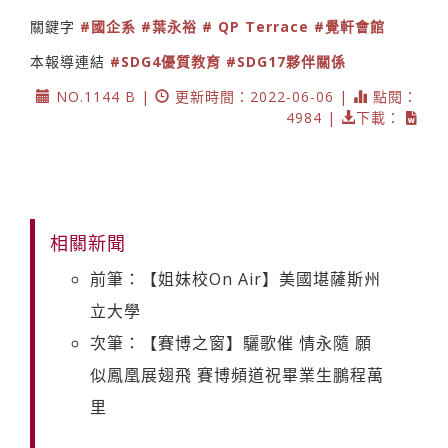
關鍵字
#國企系
#葉永裕
# QP Terrace
#覺軒會館
本報導連結
#SDG4優質教育
#SDG17夥伴關係
NO.1144 B |
更新時間：2022-06-06 |
點閱：
4984 |
下載：
相關新聞
前筆：【姐妹校On Air】美國堪薩斯州
立大學
次筆：【賽博之窗】驪歌催 情永隨 願
似鳳凰展翅飛 賽博頻道祝畢業生鵬程萬
里