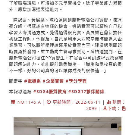
了解職場環境，可增加多元學習機會，除了專業能力累積
外，應增加溝通表達能力。
陳冠豪、黃展樂、陳柏遠則到鼎新電腦公司實習，陳冠
豪介紹，很感謝有這樣的機會，透過實習可以精進自己和
學習人際溝通方式，覺得過得很充實，黃展樂在鼎新擔任
初級工程師，他提及，自己是利用大四較空閒時間進入企
業學習，可以將所學理論運用於實習內容，建議遇到問題
時要勇於發問，並主動向主管尋求幫助。陳柏遠提到，在
鼎新電腦公司擔任PR實習生，在實習中可訓練程式撰寫和
問題解決能力，並能提前熟悉職場，「職場和學校真的很
不一樣，好的公司真的可以讓你成長的很快速。」
關鍵字
#電機系
#企業實習
#學分學程
本報導連結
#SDG4優質教育
#SDG17夥伴關係
NO.1145 A |
更新時間：2022-06-11 |
點閱：
2099 |
下載：