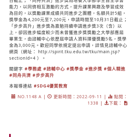
日截止；「同舟共濟」進步獎為培養大學部學生自主學習
能力，以同儕相互激勵的方式，提升課業興趣及學習成效
為目的，以獎勵課業成績共同進步之團體，名額共計5組，
獎學金為4,200元至7,200元，申請時間至10月31日截止；
「步步高升」進步獎為嘉勉持續申請進步獎3次（含）以
上，卻因進步幅度較少而未曾獲進步獎獎勵之大學部應屆
畢業生，由諮輔中心依歷屆申請人資料擇優獎勵5名，獎學
金為3,000元。歡迎同學依規定提出申請，詳情見諮輔中心
網頁（網址：
http://spirit.tku.edu.tw/tku/main.jsp?
sectionId=4
）。
關鍵字
#學務處
#諮輔中心
#獎學金
#進步獎
#個人精進
#同舟共濟
#步步高升
本報導連結
#SDG4優質教育
NO.1148 A |
更新時間：2022-09-11 |
點閱：
1338 |
下載：