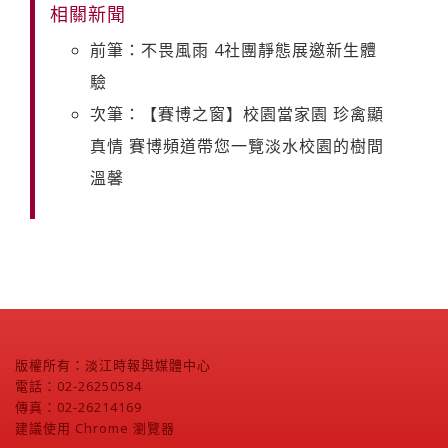
相關新聞
前筆：不畏風雨 4社團靜態展邀新生體
驗
次筆：【賽博之窗】校園當家園 珍禽顯
真情 賽博頻道帶您一覽淡水校園的樹間
溫馨
版權所有：淡江時報與媒體中心
電話：02-26250584
傳真：02-26214169
建議使用 Chrome 瀏覽器