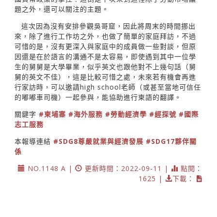
題之外，還可以關注的主題。
這次因為沒有安排參觀吳哥窟，因此將周末的時間挪出
來，除了進行工作坊之外，也做了簡單的家庭拜訪，不過
可惜的是，沒有更深入與家庭中的成員做一些對談，但原
因還是在於語言的溝通不是太容易，即使遇到其中一位學
生的舅舅是大學畢業，似乎英文也跟他對不上幾句話（舅
舅的英文不佳），這是比較可惜之處，未來若有機會再進
行家訪時，可以邀請high school老師（或甚至當地可信任
的嘟嘟車司機）一起參與，能協助進行柬語的翻譯。
關鍵字
#柬埔寨
#海外服務
#勞動經濟學
#經探號
#國際
志工服務
本報導連結
#SDG8尊嚴就業與經濟發展
#SDG17夥伴關
係
NO.1148 A |
更新時間：2022-09-11 |
點閱：
1625 |
下載：