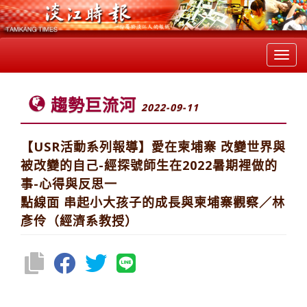
Toggl
navig
趨勢巨流河
2022-09-11
【USR活動系列報導】愛在柬埔寨 改變世界與
被改變的自己-經探號師生在2022暑期裡做的
事-心得與反思一
點線面 串起小大孩子的成長與柬埔寨觀察／林
彥伶（經濟系教授）