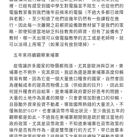
裡，已經有感受到國中學生對電腦並不陌生，也從他們的
電腦教室看到我們幾年前揹來的電腦（不過大多都已故障
與老舊），至少知道了他們這幾年仍然有一些課程在進
行。因此每一次離開之前都把設備跟教材留下是我們的策
略，即使知道當地缺乏科技教育的師資，但有了設備有了
教材，哪一天出現可以做電腦教學的志工或是老師時，就
可以派得上用場了（如果沒有放到壞掉）。
五年來持續觀察柬埔寨
疫情讓許多國家的物價都飛漲，尤其是歐洲與亞洲，柬
埔寨也不例外。究其原因，我認為還是跟柬埔寨高度仰賴
貿易有關，因為它是一個大量進口糧食的國家，自然會因
為運輸成本的提高而物價上漲（供給面的拉升），因此如
何提升糧食的自給率，是柬埔寨政府要好好思考的問題。
大量的土地作為房產的開發，只會更增加對進口的仰賴，
且鼓勵外資來投資不動產，導致國際熱錢的大量流入，不
僅無助於GDP，也會讓貨幣市場出狀況，至少我這五年的
觀察都是如此。不過我在柬埔寨期間倒是疏於關注當地的
政府政策，尤其是貨幣政策，不知道柬埔寨在貨幣政策的
操作是否有所作為，還是雙幣運行的方式下，早已放棄本
國貨幣政策的掌控？這倒是下次來到這裡除了勞動市場議