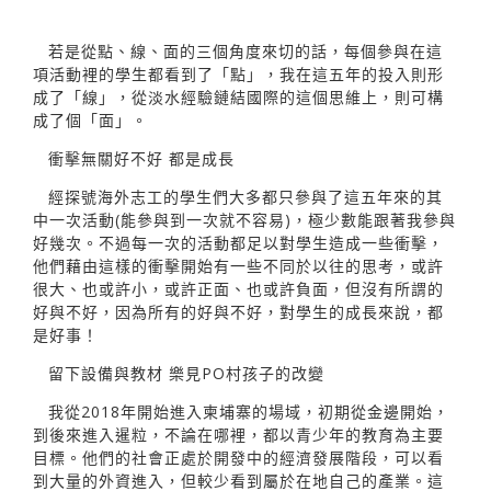
若是從點、線、面的三個角度來切的話，每個參與在這
項活動裡的學生都看到了「點」，我在這五年的投入則形
成了「線」，從淡水經驗鏈結國際的這個思維上，則可構
成了個「面」。
衝擊無關好不好 都是成長
經探號海外志工的學生們大多都只參與了這五年來的其
中一次活動(能參與到一次就不容易)，極少數能跟著我參與
好幾次。不過每一次的活動都足以對學生造成一些衝擊，
他們藉由這樣的衝擊開始有一些不同於以往的思考，或許
很大、也或許小，或許正面、也或許負面，但沒有所謂的
好與不好，因為所有的好與不好，對學生的成長來說，都
是好事！
留下設備與教材 樂見PO村孩子的改變
我從2018年開始進入柬埔寨的場域，初期從金邊開始，
到後來進入暹粒，不論在哪裡，都以青少年的教育為主要
目標。他們的社會正處於開發中的經濟發展階段，可以看
到大量的外資進入，但較少看到屬於在地自己的產業。這