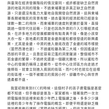
與臺灣在經濟發展階段的情況雷同，或許都是缺乏自然資
源的地區共同的現象。不過柬埔寨並非真正缺乏自然資
源，只是還沒有能力大量地自我開發自然資源，這與柬埔
寨長期被殖民的背景有關。過去臺灣的經濟起飛已經是全
球數一數二的飛快，而柬埔寨的速度則更勝於臺灣，直接
跳過一個世代往前衝，只是也因為外資的介入引導經濟成
長，在許多地方的發展都顯得有點青黃不接，像是小孩穿
大衣一般。房地產的買賣是金邊與暹粒都很發達的新興產
業，尤其是金邊，中資的進入徹底改造了金邊的城市樣貌
（當然西港也是），不過暹粒雖為第二大城，但因遙遠於
西部的平原上，且靠近容易氾濫的洞里薩湖，整個城市不
若金邊的繁華，不過終究還是一個觀光勝地，所以暹粒市
中心的發展仍稱得上是都市，從市中心往郊區方向走過才
幾條街，就會立刻進入貧困的街區，而PO村也就位在這樣
的街區裡，一個不被關注的貧困小村，卻離市中心與世界
遺產都不遠。
我當初剛來到ECC的時候，這個村子的孩子連電腦是甚麼
都不知道，但手機卻是普及，家家都有。隨著我們一次次
把電腦揹到這裡來給青少年們上電腦課之後，多多少少讓
這裡的青少年有了操作電腦的概念。即便平時還是缺乏機
器設備來進行課程（當然也缺乏師資），但這次來到這