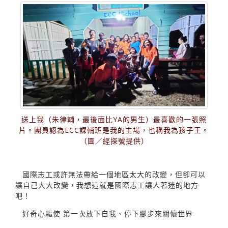
送上我（朱律輔，最後面比YA的男生）最喜歡的一張照
片。團員認為ECC課輔班是我的主場，也稱我為孩子王。
（圖／經探號提供）
國際志工或許無法帶給一個地區太大的改變，但卻可以
讓自己大大改變，我想這就是國際志工讓人著迷的地方
吧！
好奇心驅使 第一次放下自我、停下腳步來關懷世界