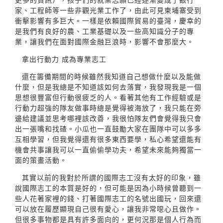
家、工程師等一些非觀光業工作了，由此可見柬埔寨受到
衝擊影響有多巨大。一樣是依賴國際貿易的臺灣，慶幸的
是我們有良好的農、工業基礎以及一些高知識分子的專
業，讓我們在面對國際金融巨浪時，影響不會那麼大。
拿出行動力 成為專業志工
還在籌備期間的時候雖然我知道自己想做什麼以及能做
什麼，但是我總是不知道該如何去落實，我發現我是一個
思想很豐富但行動很疲乏的人。看著其他有工作經驗或是
行動力超強的隊友做事時總是覺得被海放了，我只能在旁
邊給建議並思考哪裡該改善，我很怕隊友們會覺得我只會
出一張嘴和找碴。小瓜也一直鼓勵大家在團隊中可以多多
互相學習，但我覺得還有很多東西要學，私心希望還能有
機會共事讓我可以一直偷偷學功夫，希望未來能夠獨當一
面的策畫活動。
其實以前的我對於所謂的國際志工沒有太好的印象，雖
說國際志工的本質是好的，但可能是因為小時候曾聽到一
些人花著家裡的錢、打著國際志工的名號出國玩，回來還
可以放在履歷顯現自己很有愛心，讓我非常噁心且做作。
但很多事物都是具有許多面向的，更何況那是個人行為而