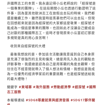
非國際志工的本質。我永遠記得小瓜老師說的:「經探號是
一個專業的團隊!」，在這段期間小瓜也透過行動證明了這
件事，因為當其他歐洲志工在放假出去玩的時候，我們都
還是繼續工作，雖然我當時挺羨慕他們可以出去玩，但現
在回想起來就是因為經探號的大家都這麼敬業，經探號才
能成為一個這麼專業的團隊，也因如此才沒讓自己變成自
己討厭的那種國際志工，這時才發現原來小瓜當初訂那麼
多規矩是真的用心良苦啊！
收到來自經探號的大禮
最後我想說的是，參加這次活動讓我意識到自己本身原
是充滿了很強烈的主見和偏見，總是用先入為主的觀點去
評斷事物。我還總是認為自己是用客觀的角度去觀察，但
往往在不經意間就帶入了個人想法和情緒，我想這是我成
為一位優秀的經濟學家前的重要挑戰，也是經探號送給我
的最大禮物！
關鍵字
#柬埔寨
#海外服務
#勞動經濟學
#經探號
#國際
志工服務
本報導連結
#SDG8尊嚴就業與經濟發展
#SDG17夥伴關
係