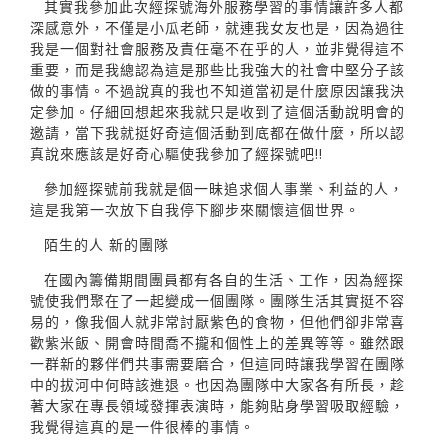
其實我參加此次經探號海外服務學習的事情讓許多人都
深感意外，不僅是小瓜老師，就連我女友也是，因為過往
我是一個對社會服務及責任毫不在乎的人，並非覺得這不
重要，而是我總認為這是那些比我強大的社會中堅分子該
做的事情。不過說真的我也不知道當初是什麼原因讓我決
定參加。仔細回想起來我就只是收到了這個活動說明會的
邀請，當下我就挺好奇這個活動到底都在做什麼，所以認
真說來應該是好奇心驅使我參加了經探號吧!!
參加經探號前我就是個一昧追求個人事業、利益的人，
這是我第一次放下自我停下腳步來關懷這個世界。
陌生的人 新的團隊
在國內籌備期間團員都有各自的生活、工作，因為經探
號使我們聚在了一起變成一個團隊。團隊生活其實挺不容
易的，像我個人就非常討厭紫色的食物，但他們卻非常喜
歡紫米飯、開會時間喬不攏和個性上的差異等等。雖然跟
一群新的夥伴們共事需要磨合，但這同時讓我學習在團隊
中的拔河中何時該進退。也因為團隊中大家各有所長，趁
著大家在專長領域發揮表演時，能夠貼身學習吸取經驗，
我覺得這真的是一件很棒的事情。