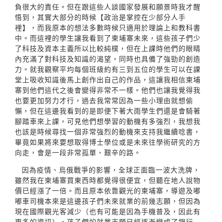
負很大的責任。但在跟這些人談國家發展和願景時我才醒
悟到，其實大部分的時候【政治是掌控在少部分人手
裡】，而我原本的想法多數時候只適用於理論上和教科書
中。而這裡的學生讓我看到了柬埔寨未來，這些孩子們少
了科技及資本主義所以比較純樸，但在上課時他們的眼睛
內充滿了對科技及知識的渴望，同時也具備了強勁的創造
力。就我觀察平均每個班級約有三到五位的學生可以在課
堂上吸收知識後馬上創作出自己的作品，這讓我相信柬埔
寨到他們這代之後會變得非常不一樣。他們也讓我覺得我
也要更加努力才行，過去我常常因為一些小理由就想偷
懶，但在這邊我看到的是即便下著大雨學生們還是會騎著
腳踏車來上課，可見他們想學習的動機有多強烈，我想我
也該是時候尋找一個非常強烈的動機來支持我繼續唸書，
畢竟如果將來要想取得博士學位或是未來往學術研究的方
向走，會是一段非常孤單、艱辛的路。
因為疫情、烏俄戰爭的影響，全球正面臨一波大洗牌，
雖然我在柬埔寨買東西時都覺得很便宜，但聽在地人說物
價已經漲了一倍。而且原本依靠觀光的柬埔寨，導遊及嘟
嘟車司機本來是這邊孩子們未來就業的前幾志願，但因為
現在國際觀光客減少（也有可能是因為手機普及，因此有
更多的資訊），孩子們的就業志願已經逐漸變成了銀行