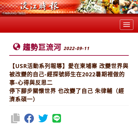
Toggl
navig
趨勢巨流河
2022-09-11
【USR活動系列報導】愛在柬埔寨 改變世界與
被改變的自己-經探號師生在2022暑期裡做的
事-心得與反思二
停下腳步關懷世界 也改變了自己 朱律輔（經
濟系碩一）