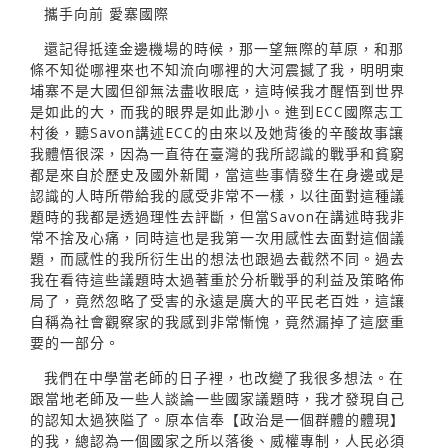
攜手向前 愛寨國際
還記得抵達金邊機場的時候，那一望無際的草原，和那
條不知從哪裡來也不知流向哪裡的大河震撼了我，明明柬
埔寨不是大國但卻無法盡收眼底，這時候我才醒悟到世界
是如此的大，而我的眼界是如此渺小。進到ECC國際志工
村後，聽Savon講述ECC的由來以及她背後的辛酸故事讓
我體悟很深，因為一直待在臺灣的我所認識的戰爭和貧窮
都是來自於歷史及國外新聞，當這些事情發生在身邊或是
認識的人時所帶給我的感受非常不一樣，以往面對這種議
題時的我都是透過理性去評斷，但當Savon在講述時我非
常不捨及心痛，同時這也是我第一次用感性去面對這個議
題，而感性的我所衍生出的想法也跟過去截然不同。過去
我在看待這些議題時太過著重於分析戰爭的利益及策略佈
局了，竟然忽略了受害的永遠是廣大的平民老百姓，這讓
自稱為社會觀察家的我感到非常慚愧，竟然漏掉了這麼重
要的一部分。
我們在中學當老師的日子裡，也改變了我很多想法。在
跟當地老師及一些人談論一些國家議題時，我才發現自己
的認知太過狹隘了。原本信奉【政治是一個群體的體現】
的我，總認為一個國家之所以落後、威權專制，人民必須