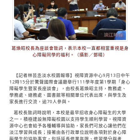
葛煥昭校長為座談會致詞，表示本校一直都相當重視是身
心障礙同學的福利。（攝影／鄧晴）
【記者林芸丞淡水校園報導】視障資源中心9月13日中午
12時15分於驚聲國際會議廳舉行111學年度第1學期「身心
障礙學生暨家長座談會」，由校長葛煥昭主持，教務處、
學務處、總務處、圖書館等相關單位代表出席，與學生及
家長進行交流，逾70人參與。
葛校長致詞時說明，本校是最早招收身心障礙生的大學
之一，積極建設無障礙校園以支持學生順利學習，視障資
源中心也會給予各種輔導與協助，家長們可放心讓他們在
淡江學習與成長；接著由各行政單位說明各項對於身心障
礙學生的協助事宜，包括延長修業年限、修習學分與考