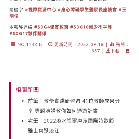
關鍵字
#視障資源中心
#身心障礙學生暨家長座談會
#王
明俊
本報導連結
#SDG4優質教育
#SDG10減少不平等
#SDG17夥伴關係
NO.1148 B |
更新時間：2022-09-18 |
點閱：
1667 |
下載：
相關新聞
前筆：教學實踐研習週 41位教師成果分
享 專題演講教你如何通過計畫
次筆：2022淡水福爾摩莎國際詩歌節
雅士齊聚淡江