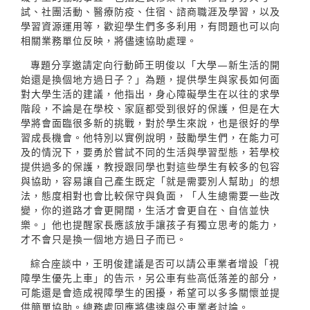
試、社團活動、醫療防疫、住宿、諮商職涯及學習，以及
學習資源運用等，歡迎學生們多多利用，有問題也可以向
相關業務單位反映，將儘速協助處理。
專題分享邀請定向行動師王明俊以「大學—新生活的開
始還是換個地方過日子？」為題，提供學生與家長如何面
對大學生活的建議，他指出，身心障礙學生在以往的求學
階段，不論是在學校、家庭都受到很好的保護，但是在大
學將會面臨很多新的挑戰，對於學生來說，也是很好的學
習成長機會。他特別以實例說明，鼓勵學生們，在能力可
及的情況下，要勇於嘗試不同的生活與學習型態，若學校
提供過多的保護，教授跟同學也對這些學生有較多的包容
與協助，容易讓自己產生既定「就是需要別人幫助」的想
法，態度相對也會比較保守與負面，「人生總需要一些改
變，你的道路才會更開闊，生活才會更自在、自信並快
樂。」他也提醒家長應該放手讓孩子有獨立思考的能力，
才不會只是換一個地方過日子而已。
綜合座談中，王明俊建議是否可以請公車業者增設「視
障學生優先上車」的告示，另公車有些高低落差的部分，
可能還是會造成視障學生的困擾，希望可以多多關懷並提
供簡單協助。總務處回應將儘速與公車業者討論。