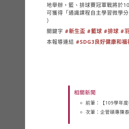
地舉辦，籃、排球賽冠軍戰將於1
可獲得「通識課程自主學習微學分
）
關鍵字
#新生盃
#籃球
#排球
#
本報導連結
#SDG3良好健康和福
相關新聞
前筆：【109學年
次筆：企管碩專陳泰