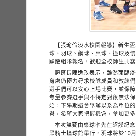
【張瑜倫淡水校園報導】新生盃
球、羽球、網球、桌球、撞球及慢
踴躍組隊報名，歡迎全校師生共襄
體育長陳逸政表示，雖然面臨疫
育處仍極力尋求校隊成員和教練們
選手們可以安心上場比賽，並保障
考量參賽選手與不特定對象無法保
始，下學期還會舉辦以系為單位的
譽，希望大家把握機會，參加更多
本次競賽由桌球率先在紹謨紀念體
黑騎士撞球館舉行，羽球將於10月