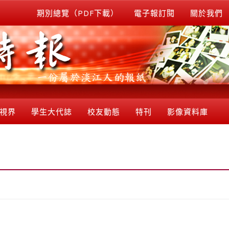
期別總覽（PDF下載）
電子報訂閱
關於我們
視界
學生大代誌
校友動態
特刊
影像資料庫