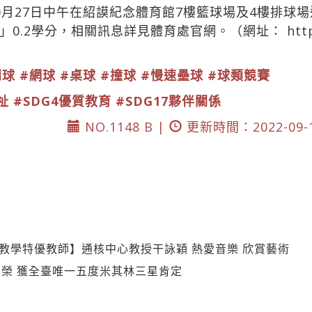
0月27日中午在紹謨紀念體育館7樓籃球場及4樓排球
」0.2學分，相關訊息詳見體育處官網。（網址：
htt
羽球
#網球
#桌球
#撞球
#慢速壘球
#球類競賽
祉
#SDG4優質教育
#SDG17夥伴關係
NO.1148 B |
更新時間：2022-09-
度教學特優教師】通核中心教授干詠穎 熱愛音樂 欣賞藝術
榮 獲全臺唯一五度米其林三星肯定