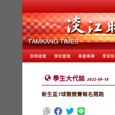
即時總覽
學校要聞
專題專欄
學習新
學生大代誌
2022-09-18
新生盃7球類競賽報名開跑