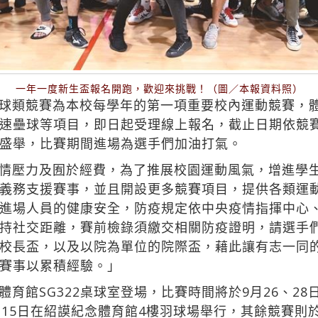
一年一度新生盃報名開跑，歡迎來挑戰！（圖／本報資料照）
球類競賽為本校每學年的第一項重要校內運動競賽，
速壘球等項目，即日起受理線上報名，截止日期依競
盛舉，比賽期間進場為選手們加油打氣。
情壓力及囿於經費，為了推展校園運動風氣，增進學
義務支援賽事，並且開設更多競賽項目，提供各類運
進場人員的健康安全，防疫規定依中央疫情指揮中心
持社交距離，賽前檢錄須繳交相關防疫證明，請選手
校長盃，以及以院為單位的院際盃，藉此讓有志一同
賽事以累積經驗。」
育館SG322桌球室登場，比賽時間將於9月26、28日
15日在紹謨紀念體育館4樓羽球場舉行，其餘競賽則於