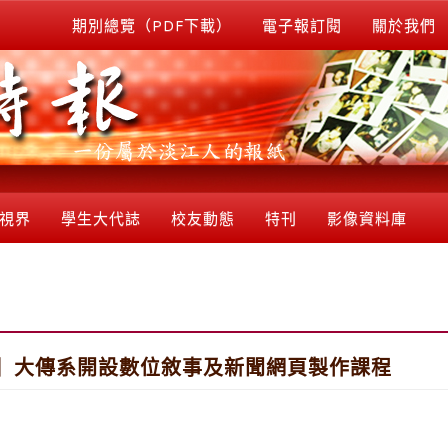
期別總覽（PDF下載）
電子報訂閱
關於我們
視界
學生大代誌
校友動態
特刊
影像資料庫
沒】大傳系開設數位敘事及新聞網頁製作課程