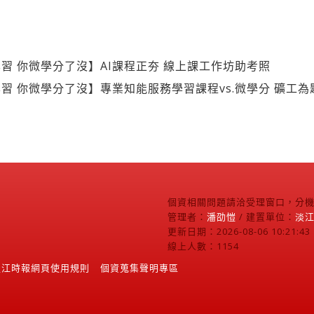
習 你微學分了沒】AI課程正夯 線上課工作坊助考照
習 你微學分了沒】專業知能服務學習課程vs.微學分 礦工為
個資相關問題請洽受理窗口，分機2
管理者：
潘劭愷
/ 建置單位：
淡
更新日期：2026-08-06 10:21:43
線上人數：1154
淡江時報網頁使用規則
個資蒐集聲明專區