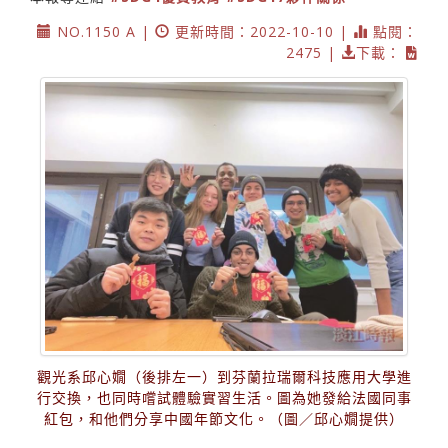
NO.1150 A |
更新時間：2022-10-10 |
點閱：
2475 |
下載：
觀光系邱心嫺（後排左一）到芬蘭拉瑞爾科技應用大學進
行交換，也同時嚐試體驗實習生活。圖為她發給法國同事
紅包，和他們分享中國年節文化。（圖／邱心嫺提供）