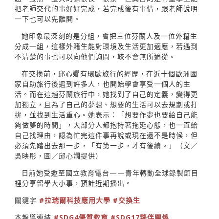
把老師交代的事好好完成，若完成後有事情，跟老師說明
一下也可以先離開。
她印象最深刻的是分組，會把三位芬蘭人及一位外籍生
分成一組，這樣外籍生能對環境及生活更加適應，若遇到
不清楚的事也可以向他們詢問，較不會無所適從。
在交換前，邱心嫺有環歐旅行的經歷，在近十個歐洲國
家自助旅行後遇到許多人，也開始學會享受一個人的生
活。而在這趟芬蘭旅行中，她找到了自己的定義，變得更
加獨立，且為了自己的夢想、想要的生活可以去規劃或打
拚，並找到生活重心。她表示：「想要作夢也要給自己能
夠做夢的時間」，大部分人都抱持著拖延心態，也一直給
自己找理由，認為忙完這件事再說或現在還不是時候，但
必須先踏出去那一步，「有第一步，才有後續。」（文／
吳映彤，圖／邱心嫺提供）
日前她受邀至國立教育電台——青年轉動全球錄製節目
裡分享留學大小事，預計近期播出。
關鍵字
#拉瑞爾科技應用大學
#交換生
本報導連結
#SDG4優質教育
#SDG17夥伴關係