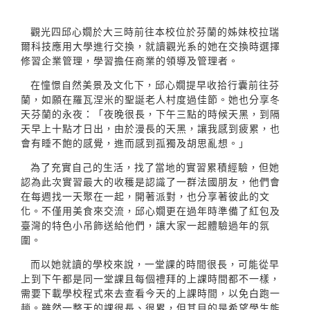
觀光四邱心嫺於大三時前往本校位於芬蘭的姊妹校拉瑞
爾科技應用大學進行交換，就讀觀光系的她在交換時選擇
修習企業管理，學習擔任商業的領導及管理者。
在憧憬自然美景及文化下，邱心嫺提早收拾行囊前往芬
蘭，如願在羅瓦涅米的聖誕老人村度過佳節。她也分享冬
天芬蘭的永夜：「夜晚很長，下午三點的時候天黑，到隔
天早上十點才日出，由於漫長的天黑，讓我感到疲累，也
會有睡不飽的感覺，進而感到孤獨及胡思亂想。」
為了充實自己的生活，找了當地的實習累積經驗，但她
認為此次實習最大的收穫是認識了一群法國朋友，他們會
在每週找一天聚在一起，開著派對，也分享著彼此的文
化。不僅用美食來交流，邱心嫺更在過年時準備了紅包及
臺灣的特色小吊飾送給他們，讓大家一起體驗過年的氛
圍。
而以她就讀的學校來說，一堂課的時間很長，可能從早
上到下午都是同一堂課且每個禮拜的上課時間都不一樣，
需要下載學校程式來去查看今天的上課時間，以免白跑一
趟。雖然一整天的課很長、很累，但其目的是希望學生能