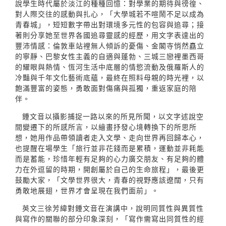
說學生時代屬於淡江的種種回憶：對學業的期待與徬徨、
對人際交往的感動與扎心，「大學城若不喧鬧不足以成為
青春城」，短短數字帶出對環境多元性的包容與追尋；接
著則分享她至世界各國追尋靈感的經歷，用文字表達出的
豐沛情感：倫敦車站裡無人傾訴的憂傷、金閣寺悄然矗立
的寧靜、巴黎女性主義的自適與蓬勃、三城三戀裡墨西哥
的耀眼與熱情、恆河生活中底層的情慾流動及俄羅斯人的
冷豔與千年文化藝術底蘊，最終在照料母親的時光裡，以
飽滿豐富的姿態，勇敢面對傷痛與孤獨，重返家庭的陪
伴。
鍾文音以攝影捕捉一路以來的所見所聞，以文字述說空
間變遷下的所感所言，以繪畫抒發心境轉換下的所思所
想，她用作品帶領讀者走入文學、走向世界再回歸本心，
也提醒在場學生「旅行並非花錢而是累積，運動並非耗能
而是蓄能，珍惜年輕有足夠的心力廣交朋友、有足夠的體
力在外逗留的時期，開創屬於自己的生命旅程」，最後更
鼓勵大家，「文學世界很大，青春的視野應該遼闊，只有
勇敢地展翅，世界才會呈現在我們面前」。
英文三徐芳緯對鍾文音在演講中，說明同質性與異質性
與寫作的關聯的部分印象深刻，「寫作需寫出同質性的經