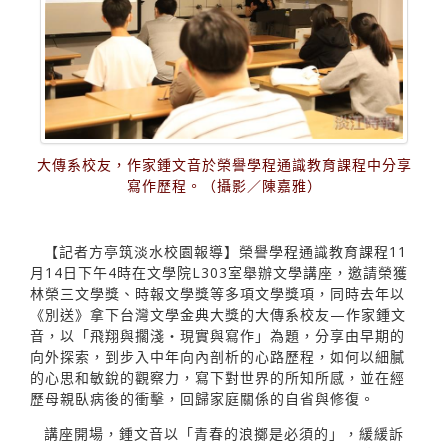
大傳系校友，作家鍾文音於榮譽學程通識教育課程中分享
寫作歷程。（攝影／陳嘉雅）
【記者方亭筑淡水校園報導】榮譽學程通識教育課程11
月14日下午4時在文學院L303室舉辦文學講座，邀請榮獲
林榮三文學獎、時報文學獎等多項文學獎項，同時去年以
《別送》拿下台灣文學金典大獎的大傳系校友—作家鍾文
音，以「飛翔與擱淺‧現實與寫作」為題，分享由早期的
向外探索，到步入中年向內剖析的心路歷程，如何以細膩
的心思和敏銳的觀察力，寫下對世界的所知所感，並在經
歷母親臥病後的衝擊，回歸家庭關係的自省與修復。
講座開場，鍾文音以「青春的浪擲是必須的」，緩緩訴