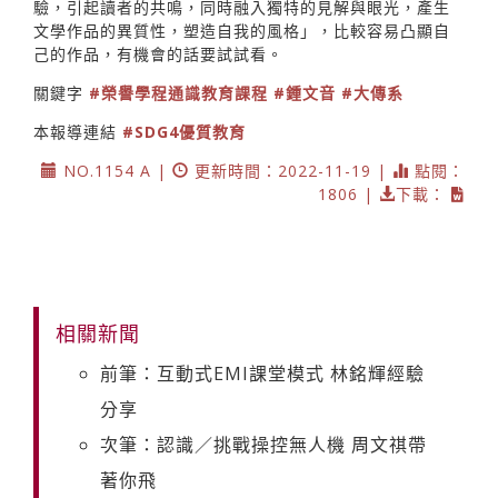
驗，引起讀者的共鳴，同時融入獨特的見解與眼光，產生
文學作品的異質性，塑造自我的風格」，比較容易凸顯自
己的作品，有機會的話要試試看。
關鍵字
#榮譽學程通識教育課程
#鍾文音
#大傳系
本報導連結
#SDG4優質教育
NO.1154 A |
更新時間：2022-11-19 |
點閱：
1806 |
下載：
相關新聞
前筆：互動式EMI課堂模式 林銘輝經驗
分享
次筆：認識／挑戰操控無人機 周文祺帶
著你飛