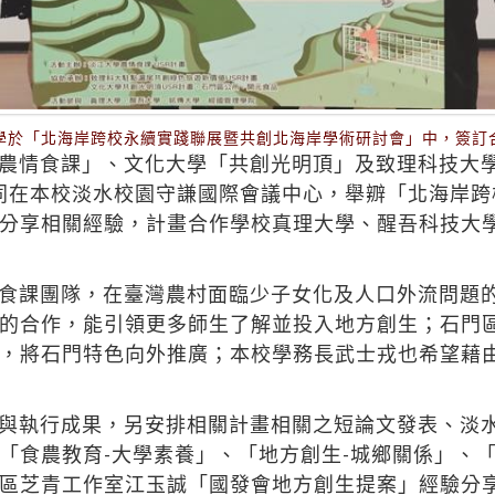
學於「北海岸跨校永續實踐聯展暨共創北海岸學術研討會」中，簽訂
農情食課」、文化大學「共創光明頂」及致理科技大
日共同在本校淡水校園守謙國際會議中心，舉辧「北海岸
分享相關經驗，計畫合作學校真理大學、醒吾科技大
食課團隊，在臺灣農村面臨少子女化及人口外流問題
的合作，能引領更多師生了解並投入地方創生；石門
，將石門特色向外推廣；本校學務長武士戎也希望藉
與執行成果，另安排相關計畫相關之短論文發表、淡
「食農教育-大學素養」、「地方創生-城鄉關係」、「
區芝青工作室江玉誠「國發會地方創生提案」經驗分