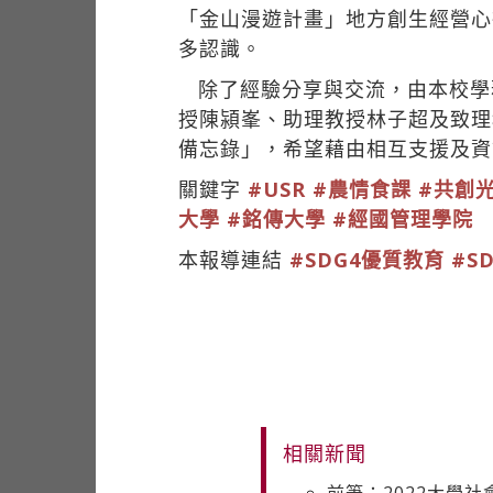
「金山漫遊計畫」地方創生經營心
多認識。
除了經驗分享與交流，由本校學
授陳潁峯、助理教授林子超及致理
備忘錄」，希望藉由相互支援及資
關鍵字
#USR
#農情食課
#共創
大學
#銘傳大學
#經國管理學院
本報導連結
#SDG4優質教育
#S
相關新聞