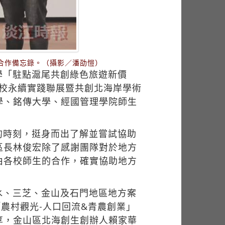
合作備忘錄。（攝影／潘劭愷）
學「駐點滬尾共創綠色旅遊新價
跨校永續實踐聯展暨共創北海岸學術
學、銘傳大學、經國管理學院師生
的時刻，挺身而出了解並嘗試協助
區長林俊宏除了感謝團隊對於地方
由各校師生的合作，確實協助地方
水、三芝、金山及石門地區地方案
農村觀光-人口回流&青農創業」
享，金山區北海創生創辦人賴家華