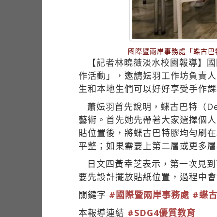
國際暨兩岸事務處「蝶古巴
【記者林曉薇淡水校園報導】國際
作活動」，邀請妘羽工作坊負責人
生和本地生們可以好好享受手作課
蕭妘羽首先說明，蝶古巴特（De
藝術。首先她先帶著大家選擇個人
貼位置後，將蝶古巴特膠均勻刷在
平整；如果需要上第二層或更多層
日文四黃幸芝表示，第一次見到
要先設計擺放貼紙位置，過程中會
關鍵字
#國際暨兩岸事務處
#蝶
本報導連結
#SDG4優質教育