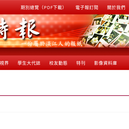
期別總覽（PDF下載）
電子報訂閱
關於我們
視界
學生大代誌
校友動態
特刊
影像資料庫