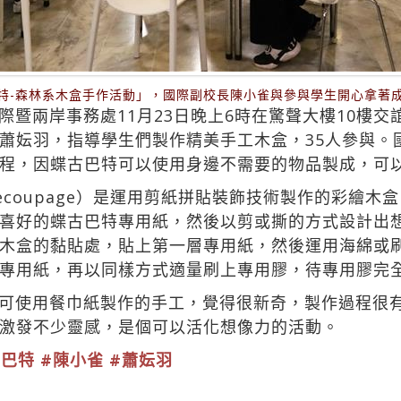
特-森林系木盒手作活動」，國際副校長陳小雀與參與學生開心拿著
暨兩岸事務處11月23日晚上6時在驚聲大樓10樓交
蕭妘羽，指導學生們製作精美手工木盒，35人參與。
程，因蝶古巴特可以使用身邊不需要的物品製成，可
coupage）是運用剪紙拼貼裝飾技術製作的彩繪木
喜好的蝶古巴特專用紙，然後以剪或撕的方式設計出
木盒的黏貼處，貼上第一層專用紙，然後運用海綿或
專用紙，再以同樣方式適量刷上專用膠，待專用膠完
可使用餐巾紙製作的手工，覺得很新奇，製作過程很
激發不少靈感，是個可以活化想像力的活動。
古巴特
#陳小雀
#蕭妘羽