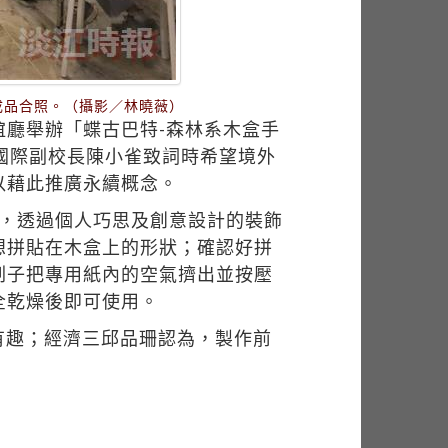
成品合照。（攝影／林曉薇）
誼廳舉辦「蝶古巴特-森林系木盒手
國際副校長陳小雀致詞時希望境外
以藉此推廣永續概念。
盒，透過個人巧思及創意設計的裝飾
想拼貼在木盒上的形狀；確認好拼
刷子把專用紙內的空氣擠出並按壓
全乾燥後即可使用。
有趣；經濟三邱品珊認為，製作前