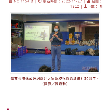
NO.1154 B |
更新時間：2022-11-27 |
點閱：
1822 |
下載：
體育長陳逸政致詞歡迎大家返校祝賀跆拳道社50週年。
（攝影／陳嘉雅）