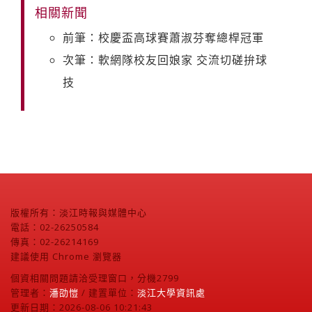
相關新聞
前筆：校慶盃高球賽蕭淑芬奪總桿冠軍
次筆：軟網隊校友回娘家 交流切磋拚球
技
版權所有：淡江時報與媒體中心
電話：02-26250584
傳真：02-26214169
建議使用 Chrome 瀏覽器
個資相關問題請洽受理窗口，分機2799
管理者：
潘劭愷
/ 建置單位：
淡江大學資訊處
更新日期：2026-08-06 10:21:43