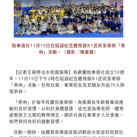
跆拳道社11月19日在紹謨紀念體育館B1武術室舉辦「黑
吶」活動。（攝影／陳嘉雅）
【記者王薇婷淡水校園報導】為歡慶跆拳道社成立50週
年，11月19日下午2時在紹謨紀念體育館B1武術室舉辦
「黑吶」活動，在校社員、畢業校友及其親友共逾70人熱
情參與。
「黑吶」於每年校慶前後舉辦，為推廣各年齡層養成運
動的良好習慣，以利於身體健康，這也是指導老師、體育
處教授王元聖的教學理念，期許社員在畢業步入社會後，
依然保持良好的運動習慣。
活動一開始，由體育長陳逸政致詞歡迎大家返校祝賀社