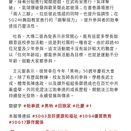
慶，接著分組進行闖關遊戲，在武術室進行「氣球擊
破」，氣球爆破聲與歡笑聲此起彼落；在書卷廣場進行
「兩人三腳」，拉近彼此情感的同時，也提升協調性；在
SG246舞蹈教室進行的「踢擊接力」，提升參與者的跆拳
道技巧靈活性。
社長、大傳二張為琁表示非常開心，能有這麼多學長姐
願意返校參加活動，這是對社團的一種肯定，由於超過40
位兒童及少年參與，這次活動關卡沒有設計較大的難度，
以「任何年齡段」都能參與活動為目標，也就是運動不分
年齡，鼓勵大家都參與。
王元聖表示，很榮幸在今年「黑吶」50週年慶祝大會
上，除了有歷屆教練、校友及師長的參與，學務長武士
戎、體育長陳逸政，以及課外組組長鄭德成也在百忙中共
襄盛舉，共同見證淡江跆拳道的成長歷程，期勉淡江跆拳
持續發光發熱，永續發展與傳承。
關鍵字
#跆拳道
#黑吶
#回娘家
#社慶
#1
本報導連結
#SDG3良好健康和福祉
#SDG4優質教育
#SDG17夥伴關係