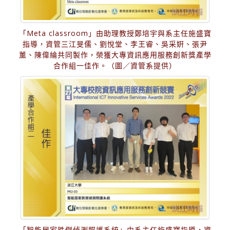
「Meta classroom」由助理教授鄭培宇與系主任施盛寶
指導，資管三江旻儒、劉悅堂、李王睿、吳采姸、張尹
薰、陳偉綸共同製作，榮獲大專資訊應用服務創新獎產學
合作組一佳作。（圖／資管系提供）
「智能居家跌倒偵測照護系統」由系主任施盛寶指導，資