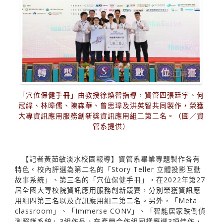
「穴位保健手冊」由教授徐煥智指導，資管四張廷宇、何
冠緯、林暐儒、陳森華、曾思瑋及洪英智共同製作，榮獲
大專資訊應用服務創新獎資訊應用組二第二名。（圖／資
管系提供）
【記者黃茹敏淡水校園報導】資管系畢業專題製作各有
特色。校內評選為第二名的「Story Teller 立體投影互動
故事系統」、第三名的「穴位保健手冊」，在2022年第27
屆全國大專校院資訊應用服務創新競賽，分別榮獲資訊應
用組四第三名以及資訊應用組二第二名。另外，「Meta
classroom」、「Immerse CONV」、「智能居家跌倒偵
測照護系統」3組作品，在產學合作組同樣膺選3項佳作，