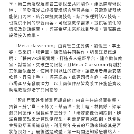
享、碩三黃竣琛及資管三劉悅堂共同製作，組長陳翌琳說
道：「開發沉浸式虛擬實境語言學習系統，只需瀏覽器就
能使用內容，結合虛擬實境技術、結合多種對話AI技術。
也提供不同的學習內容，可根據教學需求，提供客製化的
情境及對話練習。」評審希望未來能找到學校，實際將此
設備投入教學。
「Meta classroom」由資管三江旻儒、劉悅堂、李王
睿、吳采姸、張尹薰、陳偉綸共同製作，組長江旻儒說
明：「藉由VR虛擬實境，打造多人遠距平台，建立數位教
室、討論室，突破空間限制，且Meta Classroom有別於
其他類似產品，使用不同以往的技術，讓使用者無需安裝
軟體、容易上手。」評審認為，此專題很有趣，橫向對比
市場產品有發展潛力。以上兩個作品皆為系主任施盛寶及
助理教授鄭培宇共同指導。
「智能居家跌倒偵測照護系統」由系主任施盛寶指導，
資管三蘇宇堂、王詠民、蔡品洋、劉士暄、林佩錚、梁承
瀚共同製作，組長蘇宇堂分享：「研發影像偵測跌倒，辨
識身體節點來計算跌倒模型，判斷是否真的跌倒，跌倒後
會觸發語音辨識系統，利用與年長者的互動來確認其是否
狀態良好。」最後透過軟體，第一時間通知緊急聯絡人。