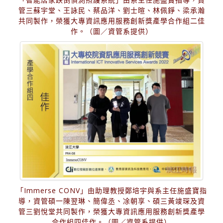
管三蘇宇堂、王詠民、蔡品洋、劉士暄、林佩錚、梁承瀚
共同製作，榮獲大專資訊應用服務創新獎產學合作組二佳
作。（圖／資管系提供）
「Immerse CONV」由助理教授鄭培宇與系主任施盛寶指
導，資管碩一陳翌琳、簡偉丞、凃朝享、碩三黃竣琛及資
管三劉悅堂共同製作，榮獲大專資訊應用服務創新獎產學
合作組四佳作。（圖／資管系提供）