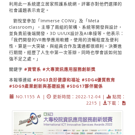
利用此一系統建立居家照護系統網，評審亦對他們選擇的
社會議題表示肯定。
劉悅堂參加「Immerse CONV」及「Meta
classroom」，主導了兩組的架構、系統等開發與設計，
並負責前後端開發，3D UI/UX設計及AI串接等。他表示：
「我們開發的VR教學應用軟體，使用的流暢程度及便利
性，算是一大突破，與組員合作及溝通都很順利。決賽進
行期間，經歷了人生中第一次答辯，同時也學會該如何加
強不足之處。」
關鍵字
#資管系
#大專資訊應用服務創新獎
本報導連結
#SDG3良好健康和福祉
#SDG4優質教育
#SDG9產業創新與基礎設施
#SDG17夥伴關係
NO.1155 Ａ |
更新時間：2022-12-04 |
點閱：
2215 |
下載：