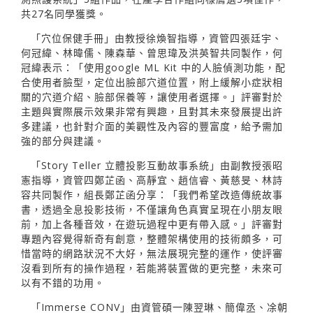
共27名同學獲獎。
「穴位保健手冊」由教授徐煥智指導，資管四張廷宇、
何冠緯、林暐儒、陳森華、曾思瑋及洪英智共同製作，何
冠緯表示：「使用google ML Kit 中的人臉偵測功能，配
合使用者臉型，定位出臉部穴道位置，附上緩解小症狀相
關的穴道介紹、臉部保養等，讓使用者選擇。」評審對於
主題與實際展示效果非常有興趣，且對其未來發展提出許
多建議，也針對介面的美觀性及內容的豐富度，給予需加
強的部分與建議。
「Story Teller 立體投影互動故事系統」由副教授張昭
憲指導，資管四鄭芷函、高靜宜、趙信睿、黃慈旻、林詩
容共同製作，組長鄭芷函分享：「我們希望改造傳統故事
書，透過全息投影技術，不僅讓角色真實呈現在小朋友眼
前，加上各種音效，在遊玩過程中更有帶入感。」評審對
專題內容覺得新奇有創意，整體架構使用的技術頗多，可
惜當時的網路狀況不大好，無法展現完整的運作，使評審
沒看到所有的操作過程，若能將裝置做的更完整，未來可
以有不錯的功用。
「Immerse CONV」由資管碩一陳翌琳、簡偉丞、凃朝