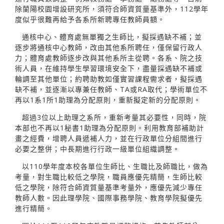
除蘭陽校園增設研究所，須符合師資質量基準外，112學年
度似乎很難再給予各系所新聘專任教師員額。
通核中心、體育處無單獨之生師比，擬採遇缺不補；並
逐步將通核中心教師，改由其他系所聘任，僅保留行政人
力；體育處教師逐步改與其他系所主從聘。各系、院之技
術人員，在維持學生學習環境安全下，盡量採遇缺不補或
輪調至其他單位；約聘助教如僅實習課程需求者，擬採遇
缺不補，並逐漸以專兼任教師、TA或RA取代；學術單位不
再以1系1所1助理為分配原則，重新擬定新的分配原則。
超過3位以上助理之系所，重新考量其必要性，同時，院
本部也不再以1秘書1助理為分配原則。利用教育部補助計
畫之經費，增聘人員遞補人力，並在行政單位分組間進行
必要之整併；中長期進行行政一級單位組織調整。
以110學年度本校各單位生師比、生職比及師職比，做為
考量，對生職比較低之學院，職員應優先精簡，生師比較
低之學院，除符合師資質量基準考量外，應優先減少專任
教師人數。因此理學院、國際事務學院、教育學院擬優先
進行精簡。