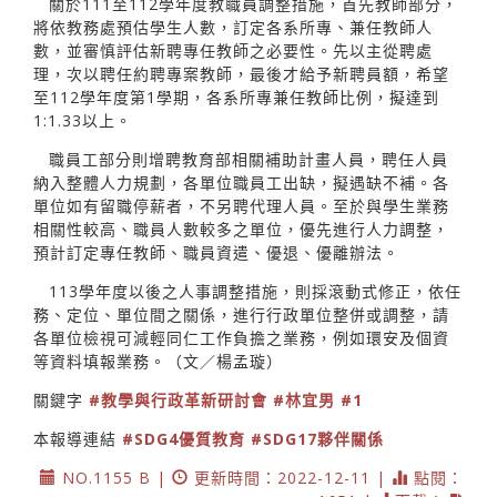
關於111至112學年度教職員調整措施，首先教師部分，
將依教務處預估學生人數，訂定各系所專、兼任教師人
數，並審慎評估新聘專任教師之必要性。先以主從聘處
理，次以聘任約聘專案教師，最後才給予新聘員額，希望
至112學年度第1學期，各系所專兼任教師比例，擬達到
1:1.33以上。
職員工部分則增聘教育部相關補助計畫人員，聘任人員
納入整體人力規劃，各單位職員工出缺，擬遇缺不補。各
單位如有留職停薪者，不另聘代理人員。至於與學生業務
相關性較高、職員人數較多之單位，優先進行人力調整，
預計訂定專任教師、職員資遣、優退、優離辦法。
113學年度以後之人事調整措施，則採滾動式修正，依任
務、定位、單位間之關係，進行行政單位整併或調整，請
各單位檢視可減輕同仁工作負擔之業務，例如環安及個資
等資料填報業務。（文／楊孟璇）
關鍵字
#教學與行政革新研討會
#林宜男
#1
本報導連結
#SDG4優質教育
#SDG17夥伴關係
NO.1155 B |
更新時間：2022-12-11 |
點閱：