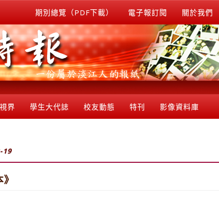
期別總覽（PDF下載）
電子報訂閱
關於我們
視界
學生大代誌
校友動態
特刊
影像資料庫
-19
本》