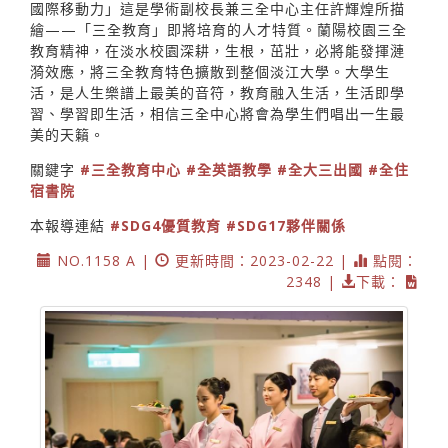
國際移動力」這是學術副校長兼三全中心主任許輝煌所描
繪——「三全教育」即將培育的人才特質。蘭陽校園三全
教育精神，在淡水校園深耕，生根，茁壯，必將能發揮漣
漪效應，將三全教育特色擴散到整個淡江大學。大學生
活，是人生樂譜上最美的音符，教育融入生活，生活即學
習、學習即生活，相信三全中心將會為學生們唱出一生最
美的天籟。
關鍵字
#三全教育中心
#全英語教學
#全大三出國
#全住
宿書院
本報導連結
#SDG4優質教育
#SDG17夥伴關係
NO.1158 A |
更新時間：2023-02-22 |
點閱：
2348 |
下載：