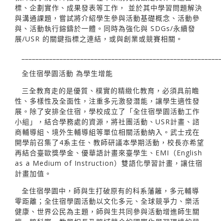
標、企劃實作、成果發表等工作， 並於其中學習問題解決
與溝通課題，嘗試將介紹學生參與活動基礎概念、活動參
與、活動執行鎔鑄於一體。同時為強化與 SDGs/永續發
展/USR 的關鍵指標之連結，或與創業或競賽相關。
_________________________________________________________
全住宿學園活動 為學生增能
三全教育走的是優質、樸實的精緻化教育，必須具前瞻
性、多樣性及全面性，注重多元激發潛能，讓學生適性發
展。除了安排全住宿，學校成立了「全住宿學園活動工作
小組」，結合學務處的資源，將社團活動、USR計畫、諮
商輔導組、境外生輔導組等單位相關活動納入。武士戎在
開學前召集了4系主任、教師研議本學期活動，校長亦希望
再結合臺歐獎學金、優華語計畫來臺學生、EMI（English
as a Medium of Instruction）雙語化學習計畫，讓住宿
計畫加值。
全住宿學園中，師與生打破原有的科系藩籬，多元輔導
零距離；全住宿學園活動以文化多元、全球競爭力、樂活
健康、世界公民為主題，師與生共同參與活動增進師生關