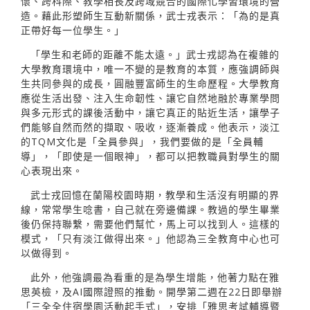
懷、跨科際、教學相長及跨域競合的國際化學習環境的營
造。藉此形塑師生互動新關係，武士戎表示：「為的是真
正帶好每一位學生。」
「學生和老師的距離不能太遠。」武士戎認為在複雜的
大學教育環境中，唯一不變的是教育的本質，應強調師與
生共同參與的成長，圓融豐富師生的生命歷程。大學教育
應從生活出發、注入生命韌性、讓它自然地融於專業學問
與多元形式的課後活動中，讓它真正的貼近生活，讓學子
們能够自然而然的擷取、吸收，逐漸養成。他表示，淡江
的TQM文化是「全員參與」，我們要做的是「全員輔
導」，「即使是一個眼神」，都可以把教職員對學生的關
心表現出來。
武士戎回憶在蘭陽校園時期，教學和生活沒有明顯的界
線，常常學生唸書，自己就在旁邊備課。教過的學生畢業
後仍保持聯繫，需要他們幫忙，馬上可以找到人。這樣的
模式，「只有淡江做得出來。」他認為三全教育中心也可
以做得到。
此外，他強調最為看重的是為學生增能，他著力點在雅
思英檢，及AI國際證照的推動。開學第二週在22日即舉辦
「三全全住宿學園活動起手式」，安排「雅思考試輔導暨