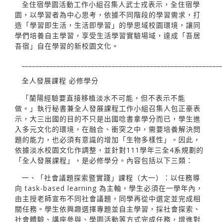
全住宿學園活動工作小組召集人武士戎表示，全住宿學
園，以學習者為中心思考，依據不同階段的學習需求，打
造「學習即生活，生活即學習」的學思域校園環境，讓同
學們培養自主學習，享受生活學習實驗場域，達成「吾居
吾宿」自在學習的新校園文化。
_________________________________________________________
全人發展課程 必修學分
「蘭陽經驗要直接移植淡水不可能，但不表示不能
做。」執行秘書兼全人發展課程工作小組召集人包正豪表
示，大三出國的目的不只是出國唸書拿學分而已，學生進
入多元文化的環境，在融合、衝突之中，需要培養解決問
題的能力，也必須有意識的增加「生物多樣性」。因此，
依據淡水校園文化作調整，並針對111學年三全4系規劃的
「全人發展課程」，是必修學分。內容包括以下三類：
一、「社會議題探索暨實踐」課程（大一）：以任務導
向 task-based learning 為主軸，學生必須在一學年內，
由主授老師宣布不同社會議題，同學再從中選定並完成相
關任務。學生依興趣選擇專題並自主學習，採社會探索、
社會體驗、講座參與、學園活動等方式完成任務，增進對