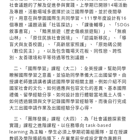
社會議題的了解及促進參與實踐。上學期已開辦14場活動
及專題，活動場域多選擇於淡江國際學園，並於夜間舉
行，用意在與學園國際生共同學習。111學年度設計有16
個專題，議題涵蓋「社區探訪」、「課後輔導」、「SDGs
敘事書寫」、「黯黑旅遊（歷史傷痕旅遊點）」、「無痕
山林」、「原住民族社會困境」、「認識新移民」、「導
盲犬與友善校園」、「高齡居家照護」、「原始碼公開
（數位民主）」，以及包含職場天花板、同性戀、跨性
別、友善環境和平等待遇等性別議題。
二、「國際學習」課程（大二）：全英授課，幫助同學
瞭解國際學習之意義，並協助同學準備大三出國留學。由
授課老師邀請講者講述國際學習相關主題，例如介紹不同
國家社會的文化、如何適應與包容文化的差異、基本國際
禮儀、留學經驗分享、如何設計旅行體驗當地風土人情、
如何透過鏡頭與文字記錄國際學習經驗等，而後自行完成
大三出國申請作業及出國經驗分享心得。
三、「團隊發展」課程（大四）：為「社會議題探索暨
實踐」課程之進階課程。以任務導向 task-based
learning 為主軸，學生必須上學期初籌組團隊，並在授課
教師及學院導師指導下，在畢業前完成設定實作專題目