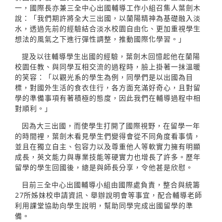
一，國際長亦兼三全中心出國輔導工作小組召集人葉劍木
說：「我們期許將全大三出國，以蘭陽精神為基礎融入淡
水，透過先前的經驗結合淡水校園自由化、更加重視學生
想法的風氣之下進行彈性調整，推動國際化學習。」
提及以往輔導學生出國的經驗，葉劍木回憶起他在蘭陽
校園任教、與同學互相交流的過程時，臉上掛著一抹溫暖
的笑容：「以觀光系的學生為例，同學們是以出國為目
標，對國外生活的食衣住行，各方面充滿好奇心，且對留
學的準備事項有著積極的態度，因此我們在輔導過程中相
對順利。」
因為大三出國，而使學生打開了國際視野，在留學一年
的時間裡，葉劍木看見學生們變得會從不同角度看事情，
並且在獨立自主、包容力以及尊重他人等軟實力擁有明顯
成長，英文能力與專業技能等硬實力也增長了許多。歷年
留學的學生回國後，總是與師長分享，令他甚是欣慰。
目前三全中心出國輔導小組由國際處負責，整合與統籌
27所姊妹校申請資訊、舉辦說明會等事宜，配合輔導老師
利用課堂協助向學生說明，幫助同學完成出國留學的準
備。