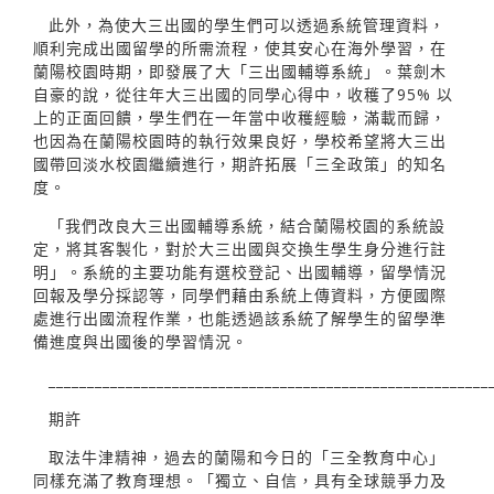
此外，為使大三出國的學生們可以透過系統管理資料，
順利完成出國留學的所需流程，使其安心在海外學習，在
蘭陽校園時期，即發展了大「三出國輔導系統」。葉劍木
自豪的說，從往年大三出國的同學心得中，收穫了95% 以
上的正面回饋，學生們在一年當中收穫經驗，滿載而歸，
也因為在蘭陽校園時的執行效果良好，學校希望將大三出
國帶回淡水校園繼續進行，期許拓展「三全政策」的知名
度。
「我們改良大三出國輔導系統，結合蘭陽校園的系統設
定，將其客製化，對於大三出國與交換生學生身分進行註
明」。系統的主要功能有選校登記、出國輔導，留學情況
回報及學分採認等，同學們藉由系統上傳資料，方便國際
處進行出國流程作業，也能透過該系統了解學生的留學準
備進度與出國後的學習情況。
_________________________________________________________
期許
取法牛津精神，過去的蘭陽和今日的「三全教育中心」
同樣充滿了教育理想。「獨立、自信，具有全球競爭力及