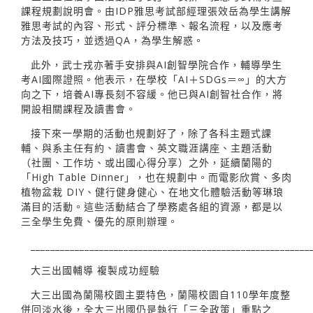
課程規劃說明會。由IDP雅思考試部經理張效岳為學生講解
雅思考試的內容、形式、評分標準、報名流程，以及應考
方法及技巧，並透過QA，為學生解惑。
此外，武士戎亦著手安排與AI創智學院合作，輔導學生
考AI國際證照。他表示，在學校「AI＋SDGs＝∞」的大方
向之下，培養AI專長刻不容緩。他已與AI創智社合作，將
開設相關課程及讀書會。
接下來一學期的活動也規劃好了，除了各科主題式課
輔、與系主任有約、讀書會、英文職涯講座、主題活動
（社團、工作坊、或出國心得分享）之外，延續蘭陽的
「High Table Dinner」，也在規劃中。而電影欣賞、多肉
植物盆栽 DIY、健行健身健心、在地文化體驗活動等琳琅
滿目的活動。這些活動結合了學務處各組的資源，都是以
三全學生免費、優先的原則辦理。
_________________________________________________________
大三出國輔導 複製成功經驗
大三出國為蘭陽校園主要特色，蘭陽校園自110學年度整
併回淡水後，全大三出國仍是執行「三全政策」重點之