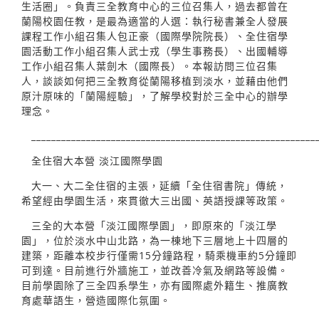
生活圈」。負責三全教育中心的三位召集人，過去都曾在
蘭陽校園任教，是最為適當的人選：執行秘書兼全人發展
課程工作小組召集人包正豪（國際學院院長）、全住宿學
園活動工作小組召集人武士戎（學生事務長）、出國輔導
工作小組召集人葉劍木（國際長）。本報訪問三位召集
人，談談如何把三全教育從蘭陽移植到淡水，並藉由他們
原汁原味的「蘭陽經驗」，了解學校對於三全中心的辦學
理念。
_________________________________________________________
全住宿大本營 淡江國際學園
大一、大二全住宿的主張，延續「全住宿書院」傳統，
希望經由學園生活，來貫徹大三出國、英語授課等政策。
三全的大本營「淡江國際學園」，即原來的「淡江學
園」，位於淡水中山北路，為一棟地下三層地上十四層的
建築，距離本校步行僅需15分鐘路程，騎乘機車約5分鐘即
可到達。目前進行外牆施工，並改善冷氣及網路等設備。
目前學園除了三全四系學生，亦有國際處外籍生、推廣教
育處華語生，營造國際化氛圍。