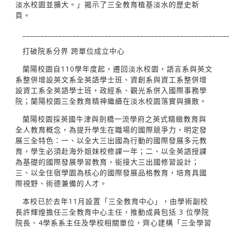
淡水校園並擴大。」揭示了三全教育植基淡水的歷史新
頁。
_________________________________________________________
打破院系分界 跨單位成立中心
蘭陽校園自110學年度起，遷回淡水校園，語言系與英文
系整併增設英文系全英語學士班、資創系與資工系整併增
設資工系全英語學士班，政經系、觀光系併入國際事務學
院；蘭陽校園三全教育精神繼續在淡水校園落實與擴散。
蘭陽校園採英國牛津與劍橋一流學府之英式精緻教育與
全人教育概念，為提升學生在職場的國際競爭力，明定發
展三全特色：一、以全大三出國為行動的國際發展多元教
育，學生必須赴海外姐妹校修課一年；二、以全英語授課
為基礎的國際發展學習教育，銜接大三出國修習設計；
三、以全住宿學園為核心的國際發展品格教育，培育具國
際視野、術德兼備的人才。
本校已於去年11月設置「三全教育中心」，由學術副校
長許輝煌擔任三全教育中心主任，推動成員包括 3 位學院
院長、4學系系主任及學校相關單位，齊心建構「三全學習