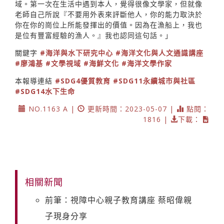
域。第一次在生活中遇到本人，覺得很像文學家，但就像
老師自己所說『不要用外表來評斷他人，你的能力取決於
你在你的崗位上所能發揮出的價值。因為在漁船上，我也
是位有豐富經驗的漁人。』我也認同這句話。」
關鍵字
#海洋與水下研究中心
#海洋文化與人文通識講座
#廖鴻基
#文學視域
#海鮮文化
#海洋文學作家
本報導連結
#SDG4優質教育
#SDG11永續城市與社區
#SDG14水下生命
NO.1163 A |
更新時間：2023-05-07 |
點閱：
1816 |
下載：
相關新聞
前筆：視障中心親子教育講座 蔡昭偉親
子現身分享