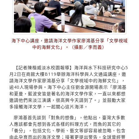
海下中心講座，邀請海洋文學作家廖鴻基分享「文學視域
中的海鮮文化」。（攝影／李而義）
【記者陳楷威淡水校園報導】海洋與水下科技研究中心5
月2日在商館大樓B119舉辦海洋科學與人文通識講座，邀
請海洋文學作家廖鴻基分享「文學視域中的海鮮文化」，
逾40人現場參與。海下中心主任劉金源開場表示「廖鴻基
和夏曼・藍波安皆是著名的海洋文學作家，一直以來都想
邀請他們來淡江演講，很高興今天請到了。」並鼓勵大家
多接觸海洋文學，一起關心這片海洋。
廖鴻基首先談到「對魚的想像」，他點出，臺灣大多數
人應該都會先想到各式各樣的料理方式，而魚的其它的
「養分」，包括文化、學術、藝文等卻容易被忽略，包含
由此孕育而出的海洋文學；接著更提出警告，全球曾經豐