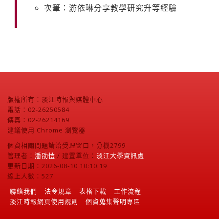
次筆：游依琳分享教學研究升等經驗
版權所有：淡江時報與媒體中心
電話：02-26250584
傳真：02-26214169
建議使用 Chrome 瀏覽器
個資相關問題請洽受理窗口，分機2799
管理者：
潘劭愷
/ 建置單位：
淡江大學資訊處
更新日期：2026-08-10 10:10:19
線上人數：527
聯絡我們
法令規章
表格下載
工作流程
淡江時報網頁使用規則
個資蒐集聲明專區