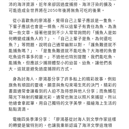
沛的海洋資源，近年來卻因過度捕撈、海洋汙染的擴及，
可能造成全世界將在2050年後將無魚可吃的後果。
從小喜歡魚的廖鴻基，覺得自己上輩子應該是一隻魚，
下輩子應該也會是一條魚，所以這輩子有責任為魚、為漁
寫一些文章。接著他提到不少人常常詢問的「捕魚人是如
何轉變成護魚人的？」、「自己上輩子是魚，為何還吃
魚？」等問題，說明自己通常幽默以對，「護魚難道就不
能捕魚嗎？」、「是隻魚難道就不能吃魚？大海裡的魚會
吃魚這件事多的是。」不過他也特別提醒，我們能吃魚、
能捕魚，但應該少捕撈體型小的幼苗、幼魚，讓他們長
大，這就是避免過度捕撈的方式。
身為討海人，廖鴻基分享了許多船上的精彩故事，例如
旗魚有頑固的靈魂，願意與魚勾來場生死的決鬥，精彩的
畫面通常會讓看到的人迫不及待想與他人分享；而魚鰭在
陽光下映射的耀麗光彩，通常也無法以照片來捕捉，所以
他總會拿起筆，用自己獨特的文字美學，描繪海上生活的
點點滴滴。
電機四吳季澤分享：「廖鴻基從討海人到文學作家這樣
的轉變是蠻特別的，也讓我重新認識了海洋文學這塊領