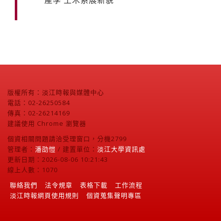
版權所有：淡江時報與媒體中心
電話：02-26250584
傳真：02-26214169
建議使用 Chrome 瀏覽器
個資相關問題請洽受理窗口，分機2799
管理者：
潘劭愷
/ 建置單位：
淡江大學資訊處
更新日期：2026-08-06 10:21:43
線上人數：1070
聯絡我們
法令規章
表格下載
工作流程
淡江時報網頁使用規則
個資蒐集聲明專區