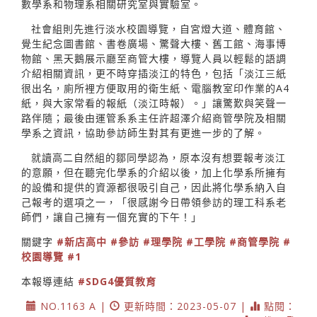
數學系和物理系相關研究室與實驗室。
社會組則先進行淡水校園導覽，自宮燈大道、體育館、
覺生紀念圖書館、書卷廣場、驚聲大樓、舊工館、海事博
物館、黑天鵝展示廳至商管大樓，導覽人員以輕鬆的語調
介紹相關資訊，更不時穿插淡江的特色，包括「淡江三紙
很出名，廁所裡方便取用的衛生紙、電腦教室印作業的A4
紙，與大家常看的報紙（淡江時報）。」讓驚歎與笑聲一
路伴隨；最後由運管系系主任許超澤介紹商管學院及相關
學系之資訊，協助參訪師生對其有更進一步的了解。
就讀高二自然組的鄒同學認為，原本沒有想要報考淡江
的意願，但在聽完化學系的介紹以後，加上化學系所擁有
的設備和提供的資源都很吸引自己，因此將化學系納入自
己報考的選項之一，「很感謝今日帶領參訪的理工科系老
師們，讓自己擁有一個充實的下午！」
關鍵字
#新店高中
#參訪
#理學院
#工學院
#商管學院
#
校園導覽
#1
本報導連結
#SDG4優質教育
NO.1163 A |
更新時間：2023-05-07 |
點閱：