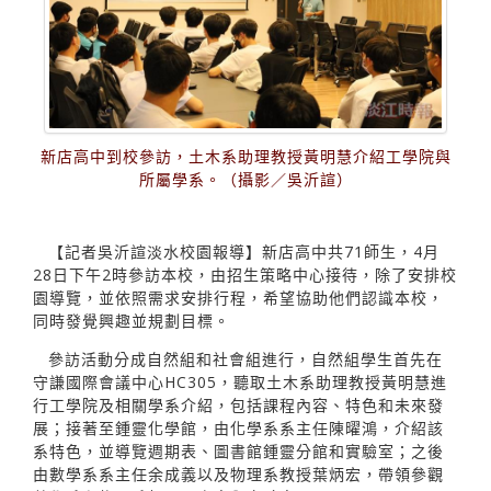
新店高中到校參訪，土木系助理教授黃明慧介紹工學院與
所屬學系。（攝影／吳沂諠）
【記者吳沂諠淡水校園報導】新店高中共71師生，4月
28日下午2時參訪本校，由招生策略中心接待，除了安排校
園導覽，並依照需求安排行程，希望協助他們認識本校，
同時發覺興趣並規劃目標。
參訪活動分成自然組和社會組進行，自然組學生首先在
守謙國際會議中心HC305，聽取土木系助理教授黃明慧進
行工學院及相關學系介紹，包括課程內容、特色和未來發
展；接著至鍾靈化學館，由化學系系主任陳曜鴻，介紹該
系特色，並導覽週期表、圖書館鍾靈分館和實驗室；之後
由數學系系主任余成義以及物理系教授葉炳宏，帶領參觀