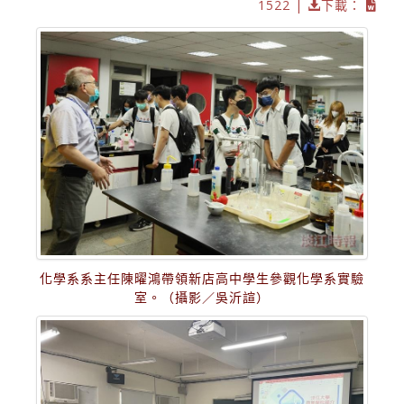
1522 |
下載：
化學系系主任陳曜鴻帶領新店高中學生參觀化學系實驗
室。（攝影／吳沂諠）