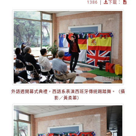
1386 |
下載：
外語週開幕式典禮，西語系表演西班牙傳統踢踏舞。（攝
影／黃柔蓁）