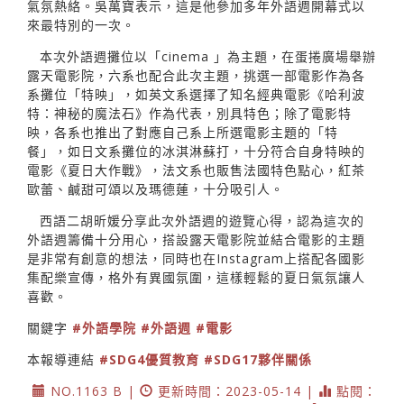
氣氛熱絡。吳萬寶表示，這是他參加多年外語週開幕式以
來最特別的一次。
本次外語週攤位以「cinema 」為主題，在蛋捲廣場舉辦
露天電影院，六系也配合此次主題，挑選一部電影作為各
系攤位「特映」，如英文系選擇了知名經典電影《哈利波
特：神秘的魔法石》作為代表，別具特色；除了電影特
映，各系也推出了對應自己系上所選電影主題的「特
餐」，如日文系攤位的冰淇淋蘇打，十分符合自身特映的
電影《夏日大作戰》，法文系也販售法國特色點心，紅茶
歐蕾、鹹甜可頌以及瑪德蓮，十分吸引人。
西語二胡昕媛分享此次外語週的遊覽心得，認為這次的
外語週籌備十分用心，搭設露天電影院並結合電影的主題
是非常有創意的想法，同時也在Instagram上搭配各國影
集配樂宣傳，格外有異國氛圍，這樣輕鬆的夏日氣氛讓人
喜歡。
關鍵字
#外語學院
#外語週
#電影
本報導連結
#SDG4優質教育
#SDG17夥伴關係
NO.1163 B |
更新時間：2023-05-14 |
點閱：